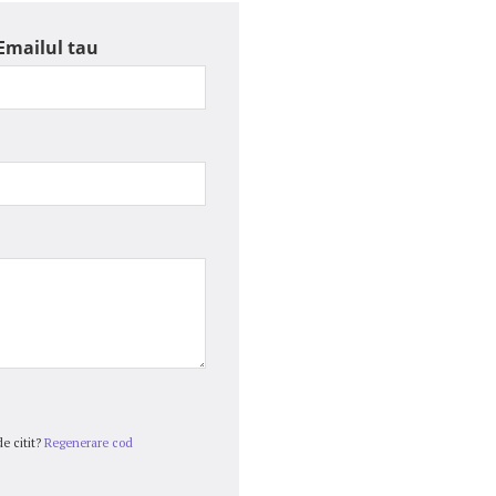
Emailul tau
e citit?
Regenerare cod