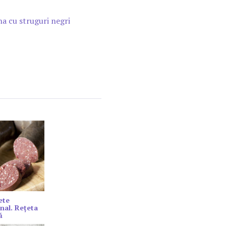
na cu struguri negri
ete
onal. Rețeta
ă