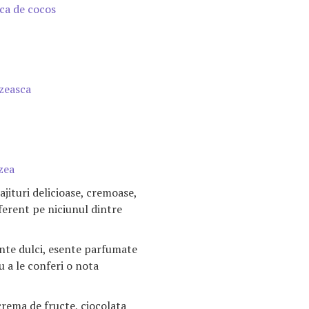
ca de cocos
ezeasca
ezea
jituri delicioase, cremoase,
ferent pe niciunul dintre
ente dulci, esente parfumate
u a le conferi o nota
 crema de fructe, ciocolata