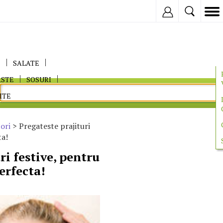
Inregistreaza
E
SALATE
ASTE
SOSURI
ITE
ori
> Pregateste prajituri
ta!
ri festive, pentru
erfecta!