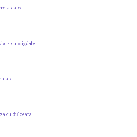
re si cafea
lata cu migdale
colata
a cu dulceata