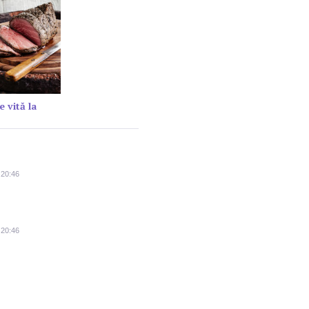
e vită la
 20:46
 20:46