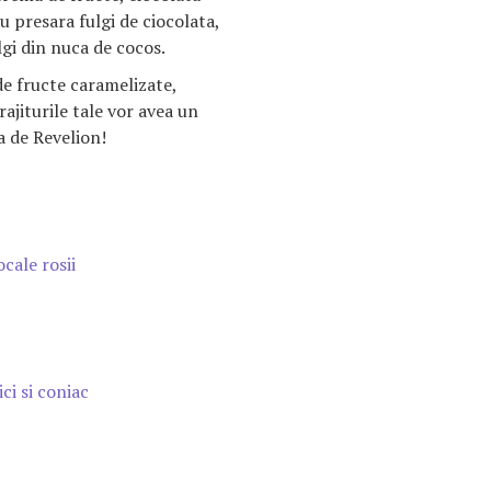
 presara fulgi de ciocolata,
ulgi din nuca de cocos.
e fructe caramelizate,
ajiturile tale vor avea un
a de Revelion!
cale rosii
ci si coniac