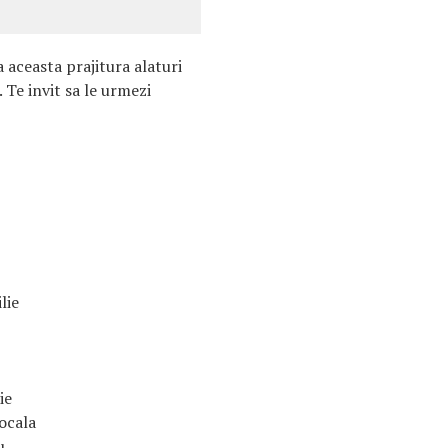
a aceasta prajitura alaturi
 Te invit sa le urmezi
lie
ie
tocala
u