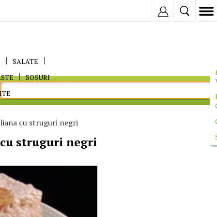
Inregistreaza
E
SALATE
ASTE
SOSURI
ITE
aliana cu struguri negri
 cu struguri negri