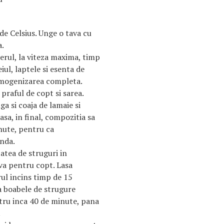
de Celsius. Unge o tava cu
a.
erul, la viteza maxima, timp
iul, laptele si esenta de
omogenizarea completa.
praful de copt si sarea.
a si coaja de lamaie si
sa, in final, compozitia sa
nute, pentru ca
unda.
atea de struguri in
va pentru copt. Lasa
rul incins timp de 15
a boabele de strugure
tru inca 40 de minute, pana
.