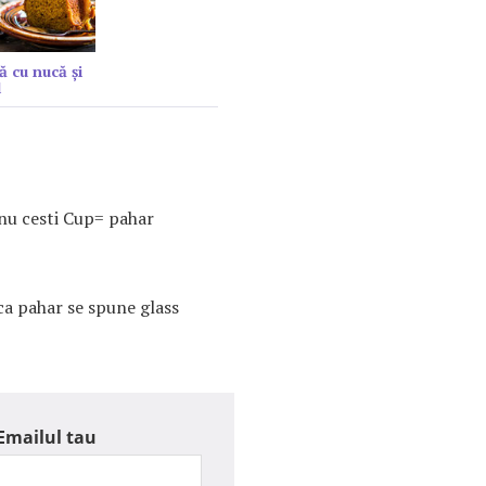
ă cu nucă și
l
 nu cesti Cup= pahar
ca pahar se spune glass
Emailul tau