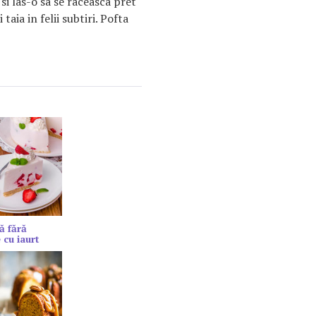
si las-o sa se raceasca pret
aia in felii subtiri. Pofta
ă fără
 cu iaurt