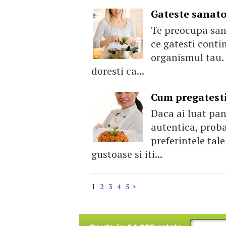
Gateste sanatos
Te preocupa sana
ce gatesti conti
organismul tau. 
doresti ca...
Cum pregatesti 
Daca ai luat pa
autentica, proba
preferintele tal
gustoase si iti...
1
2
3
4
5
>