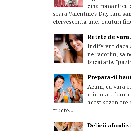
cina romantica de
seara Valentine's Day fara s
efervescenta unei bauturi fine
Retete de vara,
Indiferent daca
ne racorim, sa n
bucatarie, "pazi
Prepara-ti baut
Acum, ca vara es
minunate bauturi
acest sezon are 
fructe...
Delicii afrodiz