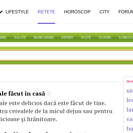
n vârstă
de dureroasă este investigația
LIFESTYLE
RETETE
HOROSCOP
CITY
FORU
ORBE
SALATE
MANCARURI
DESERT
PASTE
SOSURI
SARBAT
ING
s
le făcut în casă
le
le este delicios dacă este făcut de tine.
la
tru cerealele de la micul dejun sau pentru
icioase şi hrănitoare.
va
bu