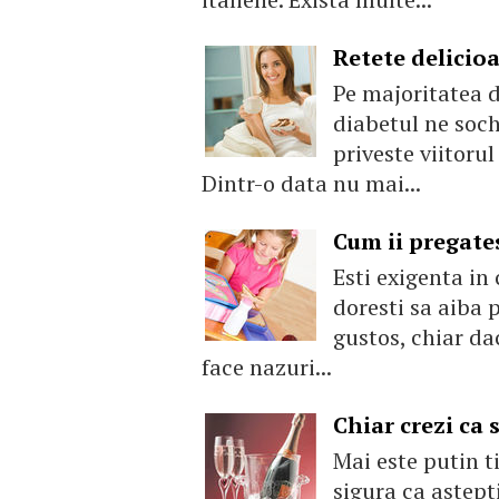
Retete delicioa
Pe majoritatea d
diabetul ne soch
priveste viitorul
Dintr-o data nu mai...
Cum ii pregates
Esti exigenta in 
doresti sa aiba 
gustos, chiar da
face nazuri...
Chiar crezi ca 
Mai este putin t
sigura ca astept