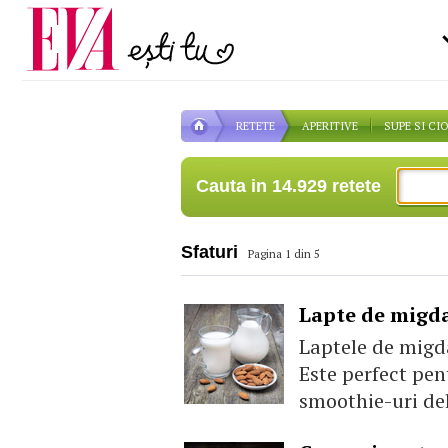
Carieră
pe măsură ce înaintezi î
Actualitate
RETETE
APERITIVE
SUPE SI CI
Cauta in 14.929 retete
Sfaturi
Pagina 1 din 5
Lapte de migda
Laptele de migda
Este perfect pen
smoothie-uri del