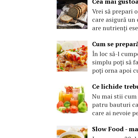
Cea mai gustoa
Vrei să prepari 
care asigură un 
are nutrienţi ese
Cum se prepară
În loc să-l cump
simplu poţi să f
poţi orna apoi c
Ce lichide tre
Nu mai stii cum s
patru bauturi ca
care ai nevoie pe
Slow Food - m