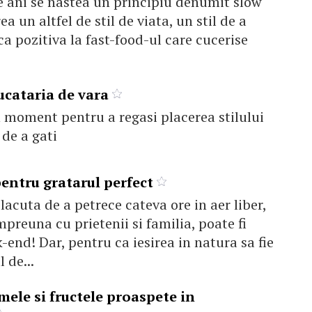
e ani se nastea un principiu denumit slow
ea un altfel de stil de viata, un stil de a
ca pozitiva la fast-food-ul care cucerise
cataria de vara
 moment pentru a regasi placerea stilului
 de a gati
 pentru gratarul perfect
placuta de a petrece cateva ore in aer liber,
mpreuna cu prietenii si familia, poate fi
-end! Dar, pentru ca iesirea in natura sa fie
 de...
mele si fructele proaspete in