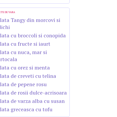
ETE DE VARA
lata Tangy din morcovi si
dichi
lata cu broccoli si conopida
lata cu fructe si iaurt
lata cu nuca, mar si
rtocala
lata cu orez si menta
lata de creveti cu telina
lata de pepene rosu
lata de rosii dulce-acrisoara
lata de varza alba cu susan
lata greceasca cu tofu