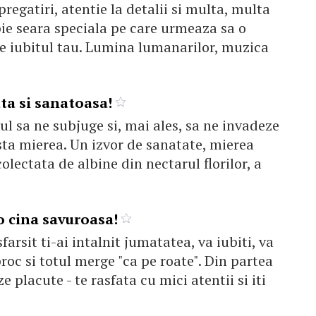
regatiri, atentie la detalii si multa, multa
ie seara speciala pe care urmeaza sa o
de iubitul tau. Lumina lumanarilor, muzica
ta si sanatoasa!
ul sa ne subjuge si, mai ales, sa ne invadeze
sta mierea. Un izvor de sanatate, mierea
olectata de albine din nectarul florilor, a
o cina savuroasa!
 sfarsit ti-ai intalnit jumatatea, va iubiti, va
roc si totul merge "ca pe roate". Din partea
e placute - te rasfata cu mici atentii si iti