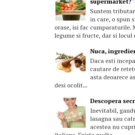
supermarket?
Suntem tributare
in care, o spun s
orase, isi fac cumparaturile.
legume si fructe, dar si loc
Nuca, ingredien
Daca esti incepa
cautare de retete
asta deoarece as
desi ocolit...
Descopera secre
Inevitabil, gandu
lasagna sau catr
acestea nu cupri
italiene. Exista multe...