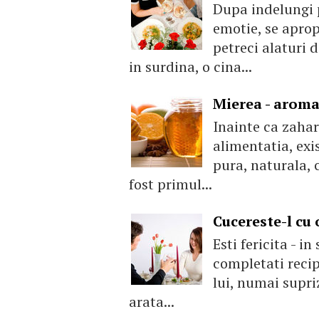
Dupa indelungi p
emotie, se aprop
petreci alaturi 
in surdina, o cina...
Mierea - aroma
Inainte ca zahar
alimentatia, exi
pura, naturala, c
fost primul...
Cucereste-l cu 
Esti fericita - in
completati recip
lui, numai supriz
arata...