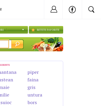
Nu ai cont?
Inregistreaza-
M
ORI
RETETE FAVORITE
REDIENTE
mantana
piper
ustean
faina
maie
gris
nilie
untura
suioc
bors