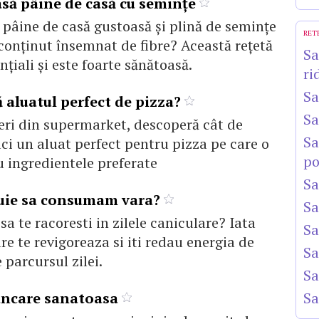
să pâine de casă cu seminţe
o pâine de casă gustoasă şi plină de seminţe
RET
conţinut însemnat de fibre? Această reţetă
Sa
nţiali şi este foarte sănătoasă.
ri
Sa
 aluatul perfect de pizza?
Sa
eri din supermarket, descoperă cât de
Sa
aci un aluat perfect pentru pizza pe care o
po
u ingredientele preferate
Sa
buie sa consumam vara?
Sa
a te racoresti in zilele caniculare? Iata
Sa
re te revigoreaza si iti redau energia de
Sa
 parcursul zilei.
Sa
ancare sanatoasa
Sa