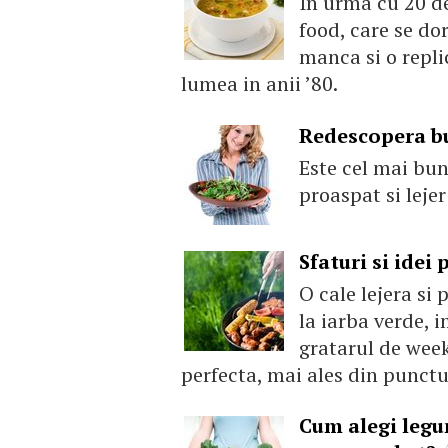
In urma cu 20 d
food, care se dor
manca si o repli
lumea in anii ’80.
Redescopera bu
Este cel mai bun
proaspat si lejer
Sfaturi si idei
O cale lejera si 
la iarba verde, i
gratarul de week
perfecta, mai ales din punctul
Cum alegi legu