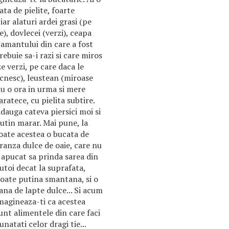
ta de pielite, foarte
ar alaturi ardei grasi (pe
e), dovlecei (verzi), ceapa
pamantului din care a fost
ebuie sa-i razi si care miros
e verzi, pe care daca le
ocnesc), leustean (miroase
cu o ora in urma si mere
aratece, cu pielita subtire.
dauga cateva piersici moi si
utin marar. Mai pune, la
oate acestea o bucata de
ranza dulce de oaie, care nu
 apucat sa prinda sarea din
utoi decat la suprafata,
oate putina smantana, si o
ana de lapte dulce... Si acum
magineaza-ti ca acestea
unt alimentele din care faci
unatati celor dragi tie...