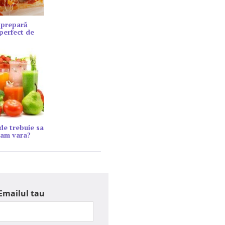
 prepară
 perfect de
ide trebuie sa
am vara?
Emailul tau