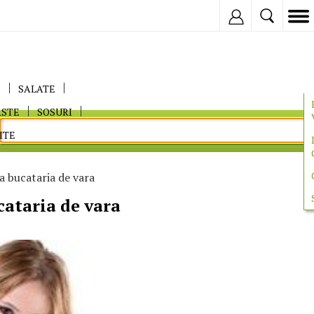
Inregistreaza
E
SALATE
ASTE
SOSURI
ITE
 bucataria de vara
ataria de vara