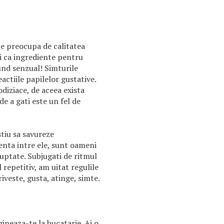
te preocupa de calitatea
i ca ingrediente pentru
nd senzual! Simturile
actiile papilelor gustative.
diziace, de aceea exista
e a gati este un fel de
tiu sa savureze
renta intre ele, sunt oameni
oluptate. Subjugati de ritmul
l repetitiv, am uitat regulile
iveste, gusta, atinge, simte.
gineaza-te la bucatarie. Ai o