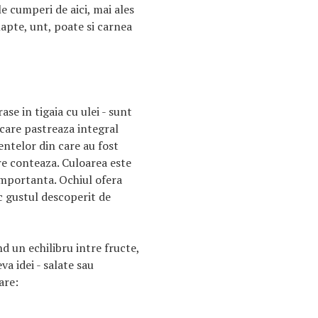
le cumperi de aici, mai ales
 lapte, unt, poate si carnea
se in tigaia cu ulei - sunt
 care pastreaza integral
entelor din care au fost
are conteaza. Culoarea este
 importanta. Ochiul ofera
c gustul descoperit de
d un echilibru intre fructe,
va idei - salate sau
are: