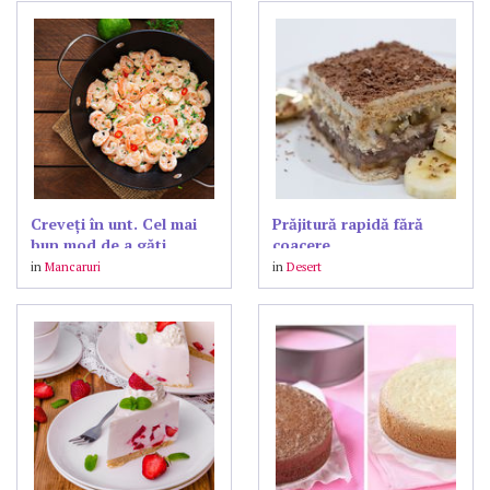
Creveți în unt. Cel mai
Prăjitură rapidă fără
bun mod de a găti
coacere
creveții
in
Mancaruri
in
Desert