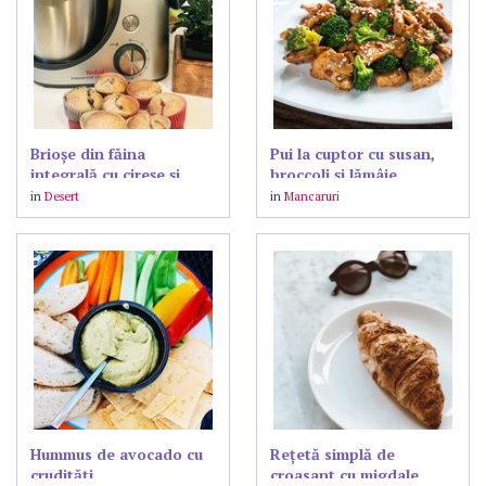
Brioșe din făina
Pui la cuptor cu susan,
integrală cu cireșe și
broccoli și lămâie
căpșune
in
Desert
in
Mancaruri
Hummus de avocado cu
Rețetă simplă de
crudități
croasant cu migdale