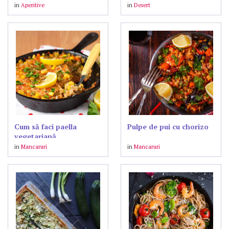
in
Aperitive
in
Desert
Cum să faci paella
Pulpe de pui cu chorizo
vegetariană
in
Mancaruri
in
Mancaruri