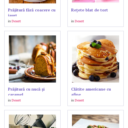
Prăjitură fără coacere cu
Reţete blat de tort
iaurt
in
Desert
in
Desert
Prăjitură cu nucă și
Clătite americane cu
caramel
afine
in
Desert
in
Desert