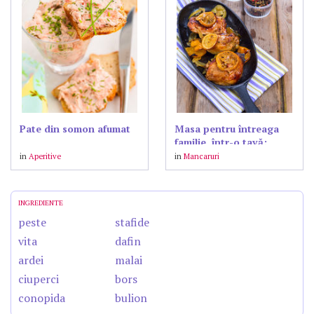
Pate din somon afumat
Masa pentru întreaga
familie, într-o tavă:
friptură de pui și
in
Aperitive
in
Mancaruri
garnitură la cuptor
INGREDIENTE
peste
stafide
vita
dafin
ardei
malai
ciuperci
bors
conopida
bulion