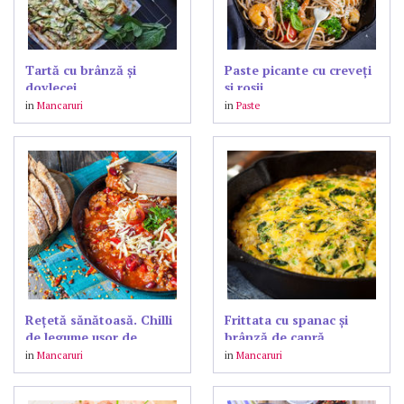
Tartă cu brânză și
Paste picante cu creveți
dovlecei
și roșii
in
Mancaruri
in
Paste
Rețetă sănătoasă. Chilli
Frittata cu spanac și
de legume ușor de
brânză de capră
preparat
in
Mancaruri
in
Mancaruri