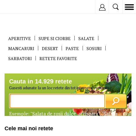
Inregistreaza
APERITIVE
SUPE SI CIORBE
SALATE
MANCARURI
DESERT
PASTE
SOSURI
SARBATORI
RETETE FAVORITE
Cauta in 14.929 retete
Gasesti adunate la un loc retete din tot internetul romanesc.
Exemple: "
Salata de rosii dulce-acrisoara
", "
Salata
Tangy din morcovi si ridichi
", ...
Cele mai noi retete