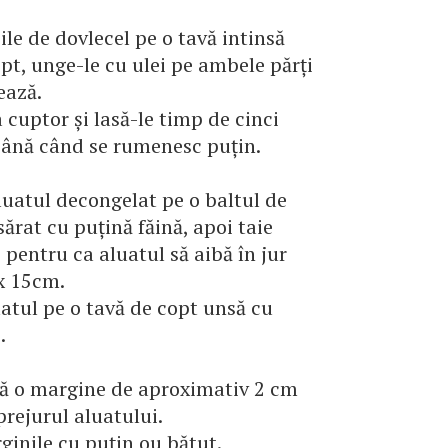
ile de dovlecel pe o tavă intinsă
pt, unge-le cu ulei pe ambele părți
ează.
a cuptor și lasă-le timp de cinci
ână când se rumenesc puțin.
luatul decongelat pe o baltul de
sărat cu puțină făină, apoi taie
 pentru ca aluatul să aibă în jur
x 15cm.
atul pe o tavă de copt unsă cu
.
ă o margine de aproximativ 2 cm
prejurul aluatului.
inile cu puțin ou bătut.