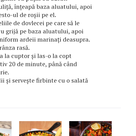
uliță, înțeapă baza aluatului, apoi
sto-ul de roșii pe el.
liile de dovlecei pe care să le
cu grijă pe baza aluatului, apoi
niform ardeii marinați deasupra.
rânza rasă.
a la cuptor și las-o la copt
tiv 20 de minute, până când
rie.
lii și servește firbinte cu o salată