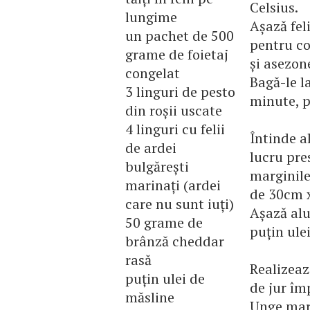
Celsius.
lungime
Așază feli
un pachet de 500
pentru co
grame de foietaj
și asezon
congelat
Bagă-le l
3 linguri de pesto
minute, p
din roșii uscate
4 linguri cu felii
Întinde a
de ardei
lucru pre
bulgărești
marginile
marinați (ardei
de 30cm 
care nu sunt iuți)
Așază alu
50 grame de
puțin ulei
brânză cheddar
rasă
Realizeaz
puțin ulei de
de jur îm
măsline
Unge marg