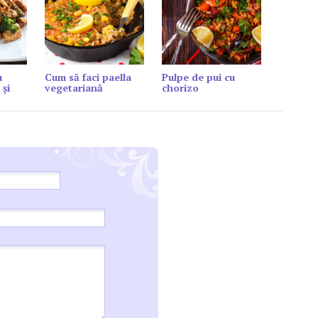
u
Cum să faci paella
Pulpe de pui cu
 și
vegetariană
chorizo