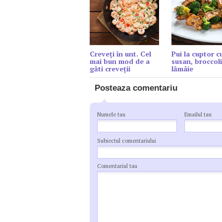
Creveți în unt. Cel
Pui la cuptor c
mai bun mod de a
susan, broccoli
găti creveții
lămâie
Posteaza comentariu
Numele tau
Emailul tau
Subiectul comentariului
Comentariul tau