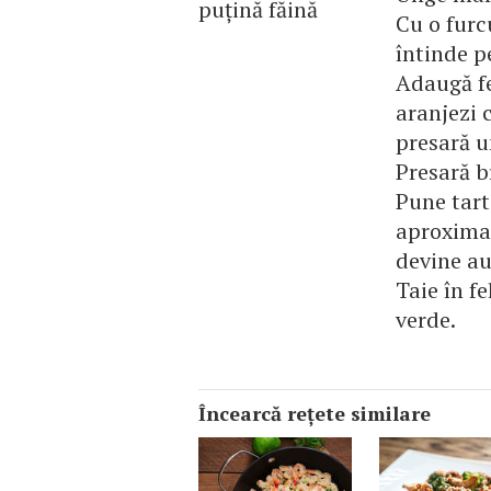
puțină făină
Cu o furc
întinde pe
Adaugă fe
aranjezi 
presară u
Presară b
Pune tart
aproxima
devine au
Taie în fe
verde.
Încearcă reţete similare