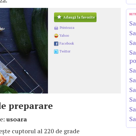
ză.
RET
Adaugă la favorite
Sa
Printeaza
Sa
Yahoo
Sa
Facebook
Sa
Twitter
po
Sa
Sa
Sa
Sa
e preparare
Sa
Sa
te:
usoara
ește cuptorul al 220 de grade