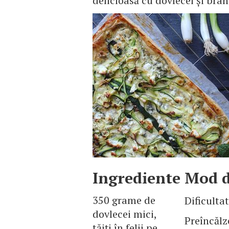
delicioasă cu dovlecei și brân
Ingrediente
Mod d
350 grame de
Dificulta
dovlecei mici,
Preîncălz
tăiți în felii pe