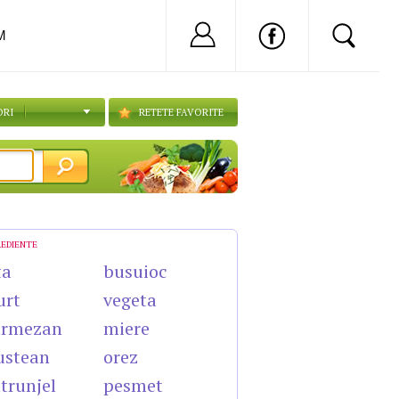
Nu ai cont?
Inregistreaza-
M
ORI
RETETE FAVORITE
REDIENTE
ta
busuioc
urt
vegeta
armezan
miere
ustean
orez
trunjel
pesmet