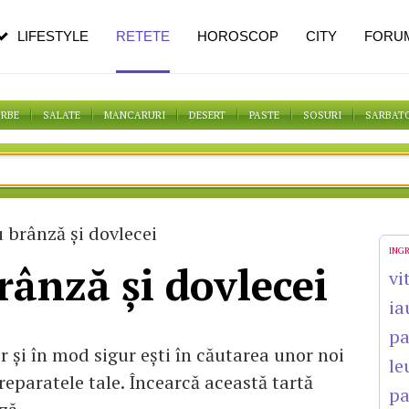
pe măsură ce înaintezi în vârstă
LIFESTYLE
RETETE
HOROSCOP
CITY
FORU
ORBE
SALATE
MANCARURI
DESERT
PASTE
SOSURI
SARBAT
 brânză și dovlecei
ING
rânză și dovlecei
vi
ia
p
r și în mod sigur ești în căutarea unor noi
le
reparatele tale. Încearcă această tartă
pa