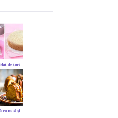
blat de tort
ă cu nucă și
l