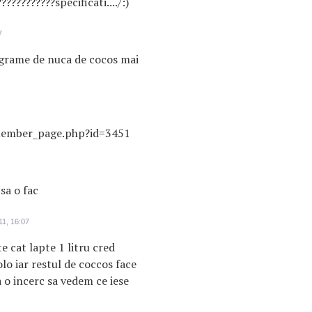
??????????specificati..../:)
7
 grame de nuca de cocos mai
member_page.php?id=3451
sa o fac
1, 16:07
e cat lapte 1 litru cred
o iar restul de coccos face
a o incerc sa vedem ce iese