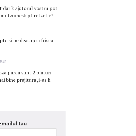
t dar k ajutorul vostru pot
 multzumesk pt retzeta:*
pte si pe deasupra frisca
09:24
oza parca sunt 2 blaturi
i bine prajitura ,i-as fi
Emailul tau