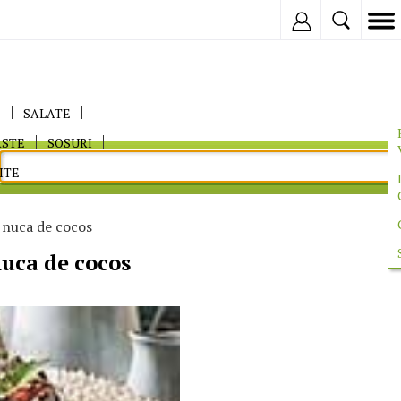
Inregistreaza
E
SALATE
ASTE
SOSURI
ITE
 nuca de cocos
nuca de cocos