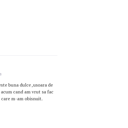
8
 este buna dulce ,usoara de
s acum cand am vrut sa fac
cu care m-am obisnuit.