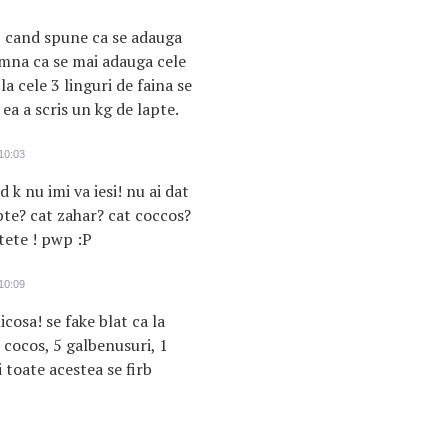
 , cand spune ca se adauga
amna ca se mai adauga cele
la cele 3 linguri de faina se
ea a scris un kg de lapte.
10:03
d k nu imi va iesi! nu ai dat
apte? cat zahar? cat coccos?
etete ! pwp :P
10:09
icosa! se fake blat ca la
 cocos, 5 galbenusuri, 1
i toate acestea se firb