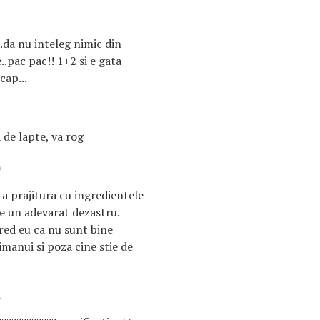
..da nu inteleg nimic din
e..pac pac!! 1+2 si e gata
cap...
 de lapte, va rog
0
a prajitura cu ingredientele
 e un adevarat dezastru.
red eu ca nu sunt bine
anui si poza cine stie de
1