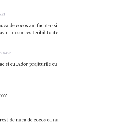
5:21
nuca de cocos am facut-o si
 avut un succes teribil.toate
8, 03:23
c si eu .Ador prajiturile cu
????
e rest de nuca de cocos ca nu