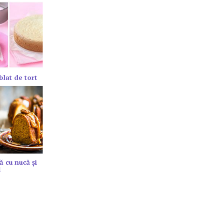
blat de tort
ă cu nucă și
l