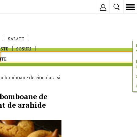
Inregistreaza
E
SALATE
ASTE
SOSURI
ITE
cu bomboane de ciocolata si
u bomboane de
nt de arahide