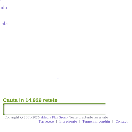
cado
cala
Cauta in 14.929 retete
Copyright © 2001-2026,
iMedia Plus Group
. Toate drepturile rezervate
Top retete
|
Ingrediente
|
Termeni si conditii
|
Contact