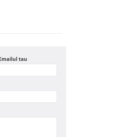
Emailul tau