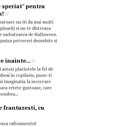
 speriat" pentru
n!
batoare nu iti da mai multi
spinarii) si nu te distreaza
e sarbatoarea de Halloween.
ganiza petreceri deosebite si
e inainte...
i astazi placintele la fel de
beai in copilarie, pune-ti
i imaginatia la incercare
ara retete gustoase, care
membru...
e frantuzesti, cu
eaza rafinamentul