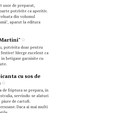
nt usor de preparat,
oarte potrivite ca aperitiv.
reluata din volumul
umii", aparut la editura
"Martini"
iu, potrivita doar pentru
festive! Merge excelent ca
a in betigase garnisite cu
ute.
picanta cu sos de
a
a de friptura se prepara, in
stralia, servindu-se alaturi
 piure de cartofi.
ersoane. Daca ai mai multi
atile.