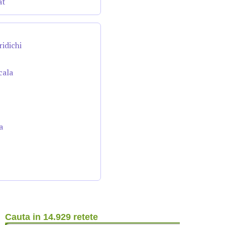
at
ridichi
cala
a
Cauta in 14.929 retete