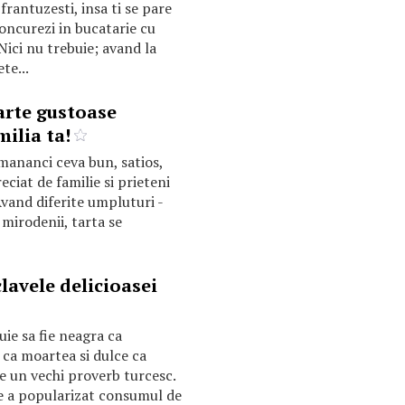
rantuzesti, insa ti se pare
concurezi in bucatarie cu
Nici nu trebuie; avand la
te...
arte gustoase
ilia ta!
 mananci ceva bun, satios,
reciat de familie si prieteni
vand diferite umpluturi -
mirodenii, tarta se
lavele delicioasei
uie sa fie neagra ca
 ca moartea si dulce ca
ne un vechi proverb turcesc.
re a popularizat consumul de