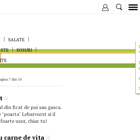
Inregistreaza
E
SALATE
ASTE
SOSURI
ITE
agina 7 din 10
t
l din ficat de pui sau gasca.
 "poarta" Lebarvurst si il
foarte usor, chiar tu!
u carne de vita