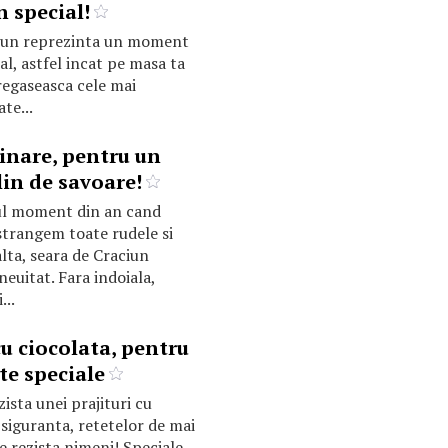
n special!
iun reprezinta un moment
al, astfel incat pe masa ta
 regaseasca cele mai
te...
linare, pentru un
lin de savoare!
ul moment din an cand
strangem toate rudele si
alta, seara de Craciun
neuitat. Fara indoiala,
...
cu ciocolata, pentru
e speciale
ista unei prajituri cu
 siguranta, retetelor de mai
e rezista nimeni! Speciale,