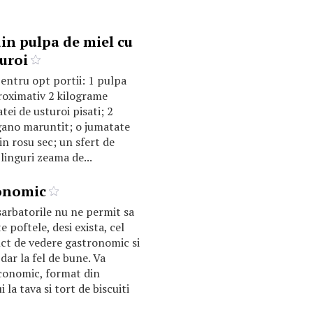
din pulpa de miel cu
turoi
entru opt portii: 1 pulpa
roximativ 2 kilograme
tei de usturoi pisati; 2
egano maruntit; o jumatate
in rosu sec; un sfert de
linguri zeama de...
onomic
sarbatorile nu ne permit sa
 poftele, desi exista, cel
ct de vedere gastronomic si
 dar la fel de bune. Va
onomic, format din
 la tava si tort de biscuiti