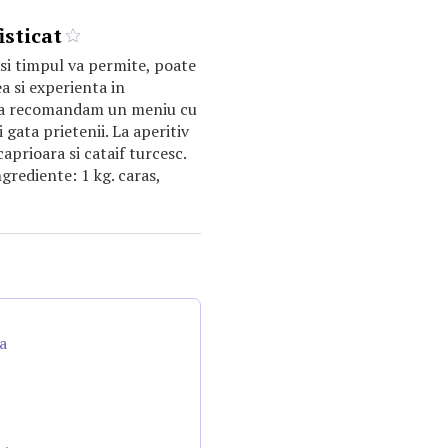
isticat
si timpul va permite, poate
a si experienta in
va recomandam un meniu cu
i gata prietenii. La aperitiv
aprioara si cataif turcesc.
grediente: 1 kg. caras,
a