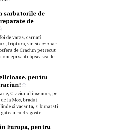
 sarbatorile de
preparate de
oi de varza, carnati
uri, friptura, vin si cozonac
osfera de Craciun petrecut
u concepi sa iti lipseasca de
elicioase, pentru
raciun!
larie, Craciunul insemna, pe
 de la Mos, bradut
inde si vacanta, si bunatati
 gateau cu dragoste...
din Europa, pentru