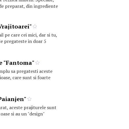
de preparat, din ingrediente
Vrajitoarei"
l pe care cei mici, dar si tu,
 Se pregateste in doar 5
le "Fantoma"
implu sa pregatesti aceste
ioase, care sunt si foarte
Paianjen"
rat, aceste prajiturele sunt
oase si au un "design"