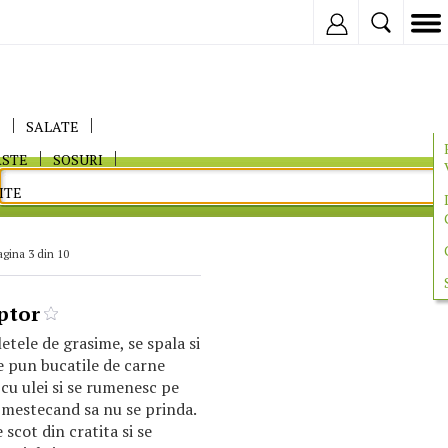
Inregistreaza
E
SALATE
ASTE
SOSURI
ITE
agina 3 din 10
uptor
etele de grasime, se spala si
 Se pun bucatile de carne
 cu ulei si se rumenesc pe
, mestecand sa nu se prinda.
scot din cratita si se