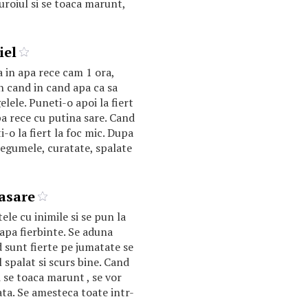
uroiul si se toaca marunt,
iel
a in apa rece cam 1 ora,
 cand in cand apa ca sa
elele. Puneti-o apoi la fiert
apa rece cu putina sare. Cand
i-o la fiert la foc mic. Dupa
egumele, curatate, spalate
asare
ele cu inimile si se pun la
 apa fierbinte. Se aduna
 sunt fierte pe jumatate se
 spalat si scurs bine. Cand
oi se toaca marunt , se vor
ata. Se amesteca toate intr-