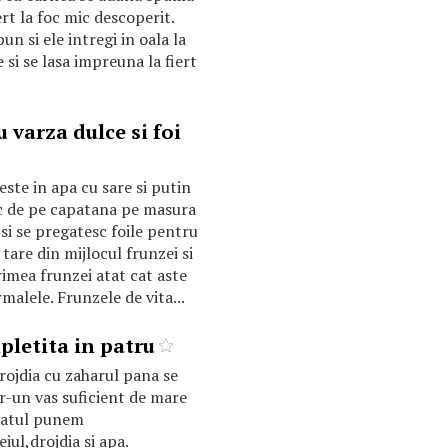
iert la foc mic descoperit.
un si ele intregi in oala la
 si se lasa impreuna la fiert
 varza dulce si foi
este in apa cu sare si putin
c de pe capatana pe masura
si se pregatesc foile pentru
are din mijlocul frunzei si
imea frunzei atat cat aste
alele. Frunzele de vita...
pletita in patru
ojdia cu zaharul pana se
tr-un vas suficient de mare
luatul punem
eiul,drojdia si apa.