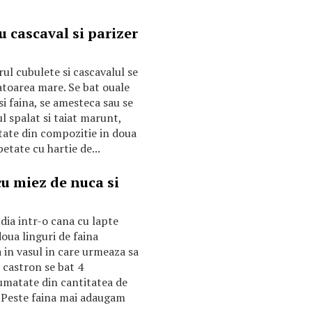
u cascaval si parizer
rul cubulete si cascavalul se
atoarea mare. Se bat ouale
i faina, se amesteca sau se
l spalat si taiat marunt,
atate din compozitie in doua
petate cu hartie de...
u miez de nuca si
dia intr-o cana cu lapte
doua linguri de faina
 in vasul in care urmeaza sa
 castron se bat 4
jumatate din cantitatea de
. Peste faina mai adaugam