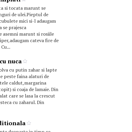
a si tocata marunt se
inguri de ulei.Pieptul de
 cubulete mici si-l adaugam
a se prajesca
e asemni marunt si rosiile
piper,adaugam cateva fire de
Cu...
 cu nuca
olva cu putin zahar si lapte
e peste faina alaturi de
tele caldut,margarina
opit) si coaja de lamaie. Din
lat care se lasa la crescut
steca cu zaharul. Din
ditionala
pte deoparte in timp ce