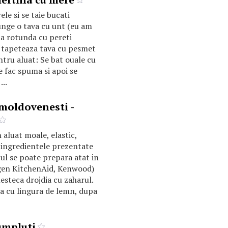
le si se taie bucati
 unge o tava cu unt (eu am
ma rotunda cu pereti
se tapeteaza tava cu pesmet
ntru aluat: Se bat ouale cu
e fac spuma si apoi se
...
moldovenesti -
 aluat moale, elastic,
n ingredientele prezentate
tul se poate prepara atat in
(gen KitchenAid, Kenwood)
steca drojdia cu zaharul.
ca cu lingura de lemn, dupa
umpluti