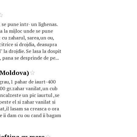
 se pune intr- un lighenas.
ra la mijloc unde se pune
t cu zaharul, sarea,un ou,
citrice si drojdia, deasupra
" la drojdie. Se lasa la dospit
 pana se desprinde de pe...
(Moldova)
 grau,1 pahar de iaurt-400
100 gr.zahar vanilat,un cub
incalzeste un pic iaurtul ,se
este el si zahar vanilat si
uat,il lasam sa creasca o ora
re ii dam cu ou cand ii bagam
ieftina cu mere