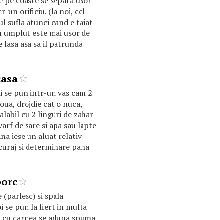
de pe coaste se separa usor
-un orificiu. (la noi, cel
ul sufla atunci cand e taiat
ru umplut este mai usor de
e lasa asa sa il patrunda
casa
i se pun intr-un vas cam 2
 oua, drojdie cat o nuca,
alabil cu 2 linguri de zahar
varf de sare si apa sau lapte
na iese un aluat relativ
curaj si determinare pana
porc
 (parlesc) si spala
i se pun la fiert in multa
 cu carnea se aduna spuma