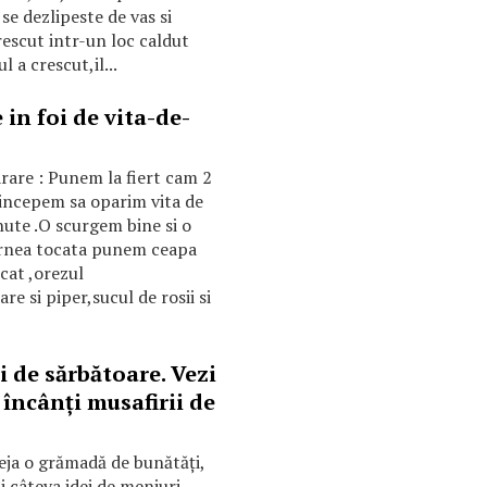
e dezlipeste de vas si
rescut intr-un loc caldut
 a crescut,il...
in foi de vita-de-
are : Punem la fiert cam 2
i incepem sa oparim vita de
nute .O scurgem bine si o
carnea tocata punem ceapa
cat ,orezul
re si piper,sucul de rosii si
i de sărbătoare. Vezi
i încânţi musafirii de
eja o grămadă de bunătăţi,
ti câteva idei de meniuri