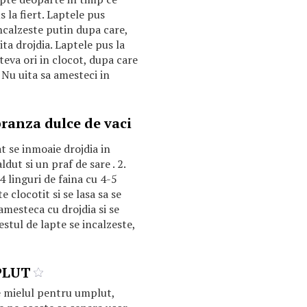
us la fiert. Laptele pus
ncalzeste putin dupa care,
pita drojdia. Laptele pus la
ateva ori in clocot, dupa care
 Nu uita sa amesteci in
branza dulce de vaci
t se inmoaie drojdia in
ldut si un praf de sare . 2.
4 linguri de faina cu 4-5
e clocotit si se lasa sa se
amesteca cu drojdia si se
estul de lapte se incalzeste,
PLUT
 mielul pentru umplut,