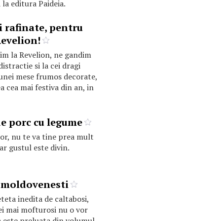
a editura Paideia.
 rafinate, pentru
evelion!
im la Revelion, ne gandim
istractie si la cei dragi
 unei mese frumos decorate,
a cea mai festiva din an, in
de porc cu legume
or, nu te va tine prea mult
iar gustul este divin.
 moldovenesti
eteta inedita de caltabosi,
cei mai mofturosi nu o vor
a este preluata din volumul