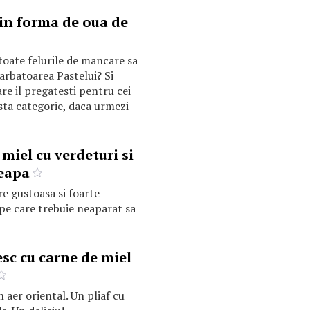
 in forma de oua de
 toate felurile de mancare sa
sarbatoarea Pastelui? Si
re il pregatesti pentru cei
sta categorie, daca urmezi
miel cu verdeturi si
ceapa
e gustoasa si foarte
pe care trebuie neaparat sa
esc cu carne de miel
 aer oriental. Un pliaf cu