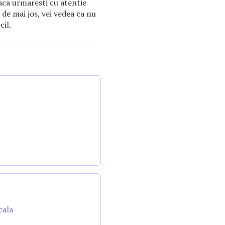
ca urmaresti cu atentie
 de mai jos, vei vedea ca nu
cil.
cala