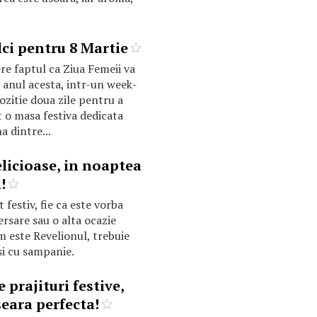
lci pentru 8 Martie
re faptul ca Ziua Femeii va
, anul acesta, intr-un week-
pozitie doua zile pentru a
 o masa festiva dedicata
 dintre...
elicioase, in noaptea
!
festiv, fie ca este vorba
ersare sau o alta ocazie
m este Revelionul, trebuie
si cu sampanie.
 prajituri festive,
seara perfecta!