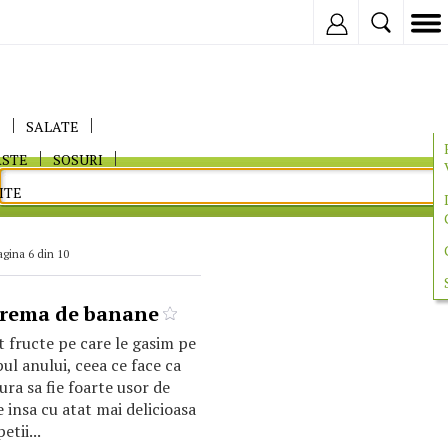
Inregistreaza
E
SALATE
ASTE
SOSURI
ITE
agina 6 din 10
crema de banane
 fructe pe care le gasim pe
ul anului, ceea ce face ca
ura sa fie foarte usor de
 insa cu atat mai delicioasa
tii...