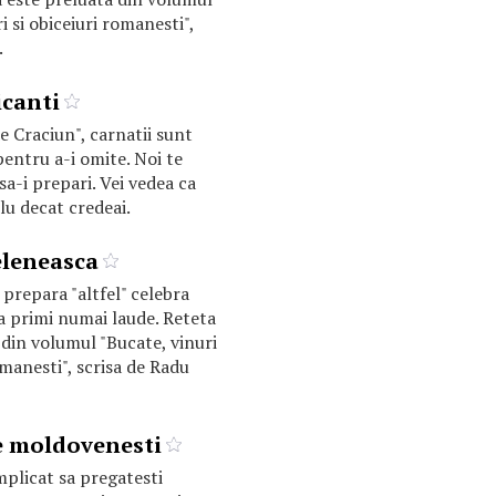
i si obiceiuri romanesti",
.
icanti
e Craciun", carnatii sunt
pentru a-i omite. Noi te
a-i prepari. Vei vedea ca
lu decat credeai.
eleneasca
 prepara "altfel" celebra
a primi numai laude. Reteta
 din volumul "Bucate, vinuri
omanesti", scrisa de Radu
e moldovenesti
mplicat sa pregatesti