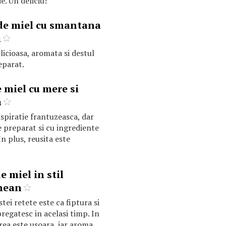
de. Un deliciu!
de miel cu smantana
i
icioasa, aromata si destul
eparat.
 miel cu mere si
a
nspiratie frantuzeasca, dar
e preparat si cu ingrediente
n plus, reusita este
e miel in stil
nean
tei retete este ca fiptura si
regatesc in acelasi timp. In
rea este usoara, iar aroma,