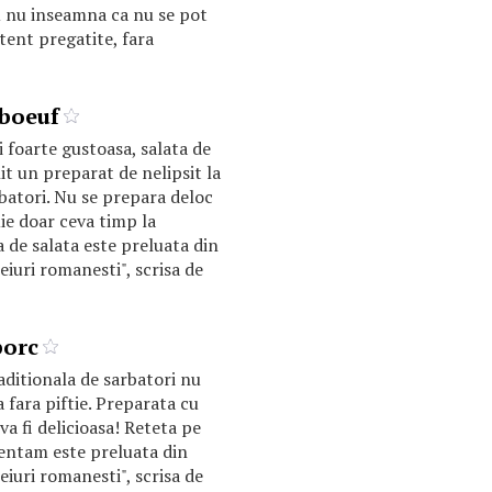
ru nu inseamna ca nu se pot
tent pregatite, fara
 boeuf
i foarte gustoasa, salata de
it un preparat de nelipsit la
batori. Nu se prepara deloc
uie doar ceva timp la
ta de salata este preluata din
eiuri romanesti", scrisa de
porc
aditionala de sarbatori nu
 fara piftie. Preparata cu
va fi delicioasa! Reteta pe
entam este preluata din
eiuri romanesti", scrisa de