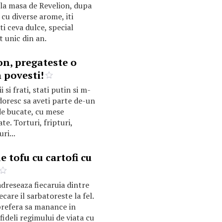
, la masa de Revelion, dupa
" cu diverse arome, iti
ti ceva dulce, special
 unic din an.
on, pregateste o
 povesti!
 si frati, stati putin si m-
 doresc sa aveti parte de-un
e bucate, cu mese
e. Torturi, fripturi,
ri...
e tofu cu cartofi cu
adreseaza fiecaruia dintre
ecare il sarbatoreste la fel.
prefera sa manance in
ideli regimului de viata cu