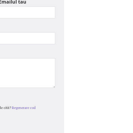
Emailul tau
e citit?
Regenerare cod