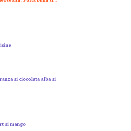
eosebita! Pofta buna si...
isine
ranza si ciocolata alba si
urt si mango