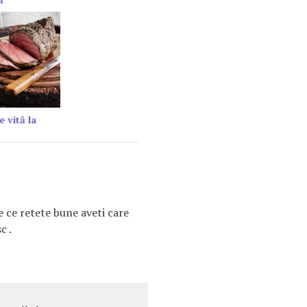
e vită la
e ce retete bune aveti care
c .