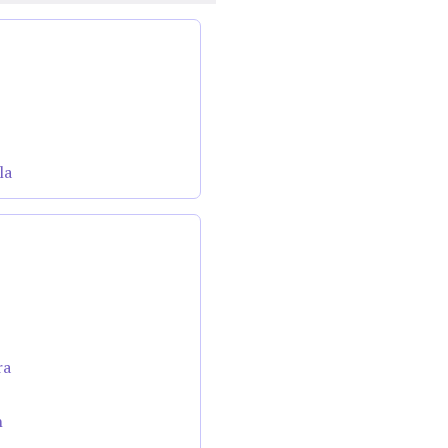
la
ra
n