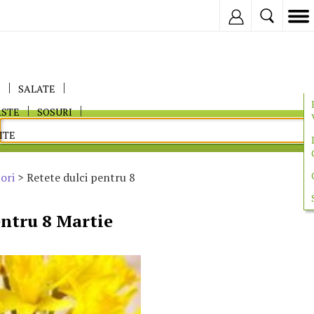
Inregistreaza
E
SALATE
ASTE
SOSURI
ITE
ori
> Retete dulci pentru 8
entru 8 Martie