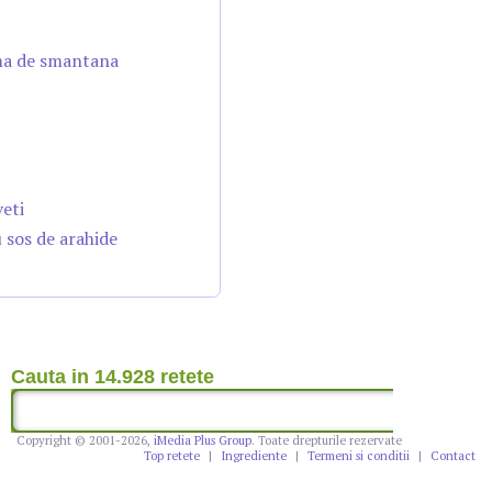
ema de smantana
veti
u sos de arahide
Cauta in 14.928 retete
Copyright © 2001-2026,
iMedia Plus Group
. Toate drepturile rezervate
Top retete
|
Ingrediente
|
Termeni si conditii
|
Contact