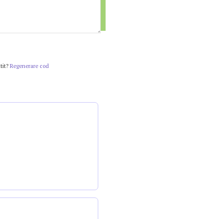
tit?
Regenerare cod