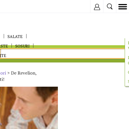
Inregistreaza
E
SALATE
ASTE
SOSURI
ITE
ori
> De Revelion,
ti!