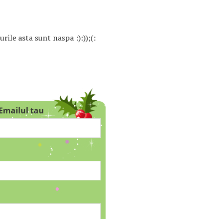
rile asta sunt naspa :):));(:
Emailul tau