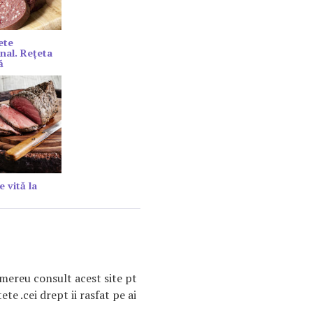
ete
onal. Rețeta
ă
e vită la
.mereu consult acest site pt
te .cei drept ii rasfat pe ai