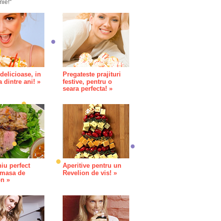
mie!"
 delicioase, in
Pregateste prajituri
 dintre ani! »
festive, pentru o
seara perfecta! »
iu perfect
Aperitive pentru un
 masa de
Revelion de vis! »
on »