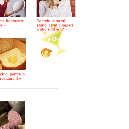
ete frantuzesti,
Ce trebuie sa stii
e »
atunci cand cumperi
o sticla cu vin? »
 chic, pentru o
 restaurant »