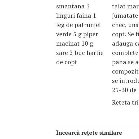
smantana 3
taiat mar
linguri faina 1
jumatate 
leg de patrunjel
chec, uns
verde 5 g piper
copt. Se f
macinat 10 g
adauga ca
sare 2 buc hartie
completea
de copt
pana se a
compoziti
se introd
25-30 de 
Reteta tr
Încearcă reţete similare