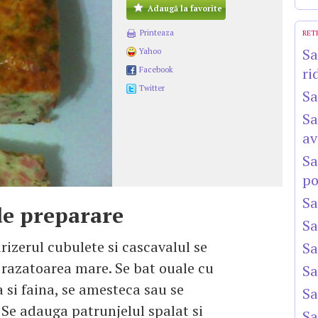
Adaugă la favorite
Printeaza
RET
Sa
Yahoo
ri
Facebook
Twitter
Sa
Sa
av
Sa
po
Sa
e preparare
Sa
arizerul cubulete si cascavalul se
Sa
 razatoarea mare. Se bat ouale cu
Sa
si faina, se amesteca sau se
Sa
 Se adauga patrunjelul spalat si
Sa