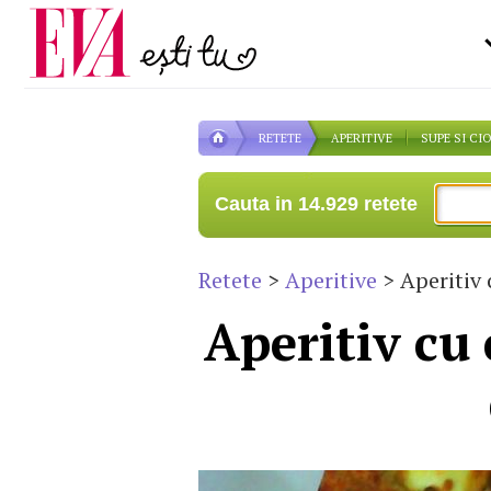
Carieră
pe măsură ce înaintezi î
Actualitate
RETETE
APERITIVE
SUPE SI CI
Cauta in 14.929 retete
Retete
>
Aperitive
> Aperitiv 
Aperitiv cu 