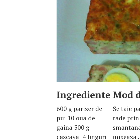
Ingrediente
Mod d
600 g parizer de
Se taie p
pui 10 oua de
rade prin
gaina 300 g
smantana 
cascaval 4 linguri
mixeaza .