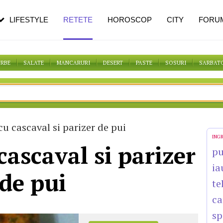
n vârstă
de dureroasă este investigația
LIFESTYLE
RETETE
HOROSCOP
CITY
FORU
ORBE
SALATE
MANCARURI
DESERT
PASTE
SOSURI
SARBAT
cu cascaval si parizer de pui
ING
cascaval si parizer
pu
ia
de pui
te
ca
sp