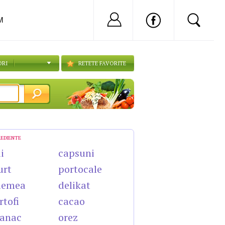
Nu ai cont?
Inregistreaza-
M
ORI
RETETE FAVORITE
REDIENTE
i
capsuni
urt
portocale
lemea
delikat
rtofi
cacao
anac
orez