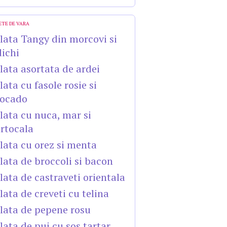
ETE DE VARA
lata Tangy din morcovi si
dichi
lata asortata de ardei
lata cu fasole rosie si
ocado
lata cu nuca, mar si
rtocala
lata cu orez si menta
lata de broccoli si bacon
lata de castraveti orientala
lata de creveti cu telina
lata de pepene rosu
lata de pui cu sos tartar