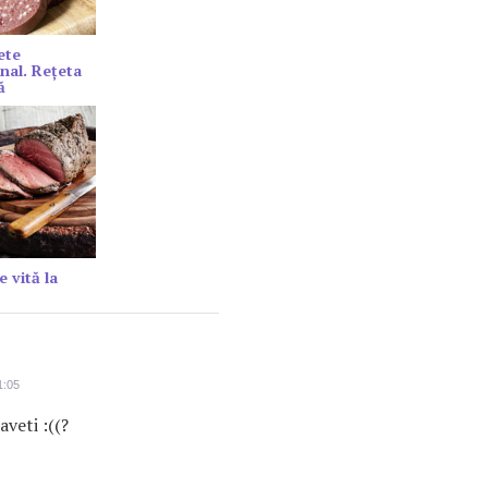
ete
onal. Rețeta
ă
e vită la
1:05
aveti :((?