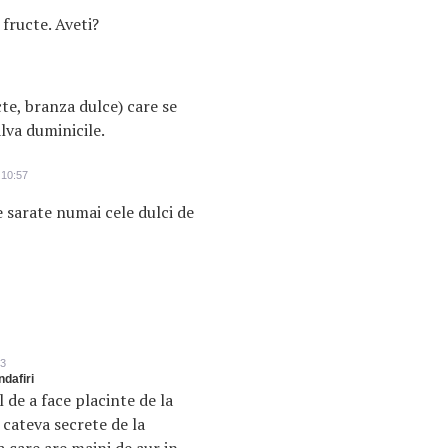
 fructe. Aveti?
cte, branza dulce) care se
alva duminicile.
 10:57
e sarate numai cele dulci de
13
ndafiri
de a face placinte de la
cateva secrete de la