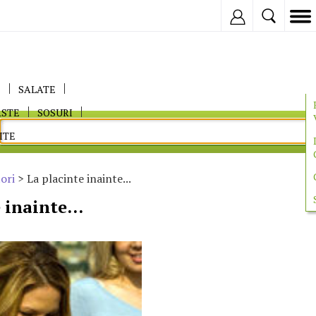
Inregistreaza
E
SALATE
ASTE
SOSURI
ITE
ori
> La placinte inainte...
 inainte...