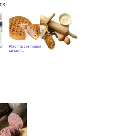
008:
on
Placinta cremoasa
cu sunca