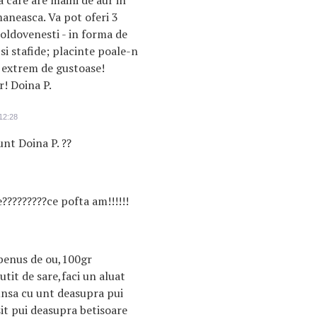
care are maini de aur in
maneasca. Va pot oferi 3
oldovenesti - in forma de
si stafide; placinte poale-n
t extrem de gustoase!
r! Doina P.
12:28
unt Doina P. ??
e?????????ce pofta am!!!!!!
benus de ou,100gr
utit de sare,faci un aluat
 unsa cu unt deasupra pui
sit pui deasupra betisoare