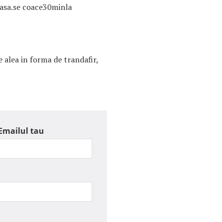
lasa.se coace30minla
e alea in forma de trandafir,
Emailul tau