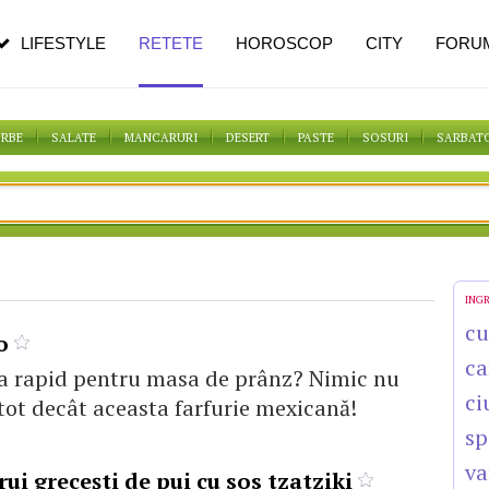
pe măsură ce înaintezi în vârstă
LIFESTYLE
RETETE
HOROSCOP
CITY
FORU
ORBE
SALATE
MANCARURI
DESERT
PASTE
SOSURI
SARBAT
ING
cu
o
ca
va rapid pentru masa de prânz? Nimic nu
ci
tot decât aceasta farfurie mexicană!
sp
va
rui grecești de pui cu sos tzatziki