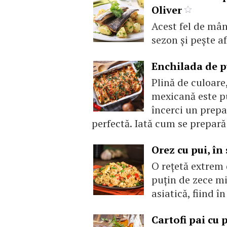
Oliver
Acest fel de mân
sezon şi peşte af
Enchilada de p
Plină de culoare
mexicană este pu
încerci un prepa
perfectă. Iată cum se prepară
Orez cu pui, în
O reţetă extrem 
puţin de zece mi
asiatică, fiind î
Cartofi pai cu