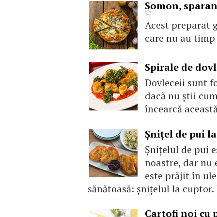
Somon, sparang
Acest preparat 
care nu au timp 
Spirale de dov
Dovleceii sunt fo
dacă nu știi cum
încearcă această
Șnițel de pui l
Șnițelul de pui 
noastre, dar nu 
este prăjit în ul
sănătoasă: șnițelul la cuptor.
Cartofi noi cu