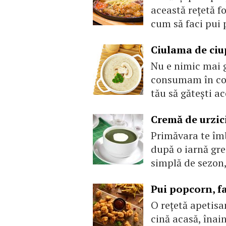
această rețetă fo
cum să faci pui 
Ciulama de ciu
Nu e nimic mai g
consumam în cop
tău să găteşti a
Cremă de urzic
Primăvara te îm
după o iarnă gre
simplă de sezon,
Pui popcorn, fa
O reţetă apetisa
cină acasă, înai