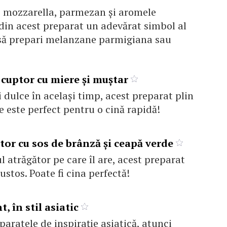
e mozzarella, parmezan şi aromele
din acest preparat un adevărat simbol al
m să prepari melanzane parmigiana sau
 cuptor cu miere şi muştar
i dulce în acelaşi timp, acest preparat plin
e este perfect pentru o cină rapidă!
tor cu sos de brânză şi ceapă verde
l atrăgător pe care îl are, acest preparat
ustos. Poate fi cina perfectă!
, în stil asiatic
paratele de inspirație asiatică, atunci