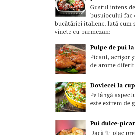
Gustul intens d
busuiocului fac 
bucătăriei italiene. Iată cu
vinete cu parmezan:
Pulpe de pui la
Picant, acrişor ş
de arome diferit
Dovlecei la cup
Pe lângă aspectu
este extrem de g
Pui dulce-picant
Dacă îți plac pre