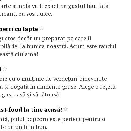
arte simplă va fi exact pe gustul tău. Iată
picant, cu sos dulce.
perci cu lapte
ustos decât un preparat pe care îl
ilărie, la bunica noastră. Acum este rândul
ceastă ciulama!
i
bie cu o mulţime de verdeţuri binevenite
a şi bogată în alimente grase. Alege o reţetă
 gustoasă şi sănătoasă!
st-food la tine acasă!
ntă, puiul popcorn este perfect pentru o
nte de un film bun.