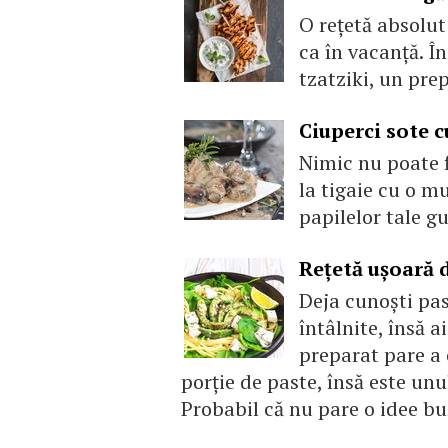
O rețetă absolut 
ca în vacanță. În
tzatziki, un pre
Ciuperci sote 
Nimic nu poate f
la tigaie cu o m
papilelor tale gu
Rețetă ușoară 
Deja cunoști pas
întâlnite, însă 
preparat pare a
porție de paste, însă este unul
Probabil că nu pare o idee bu