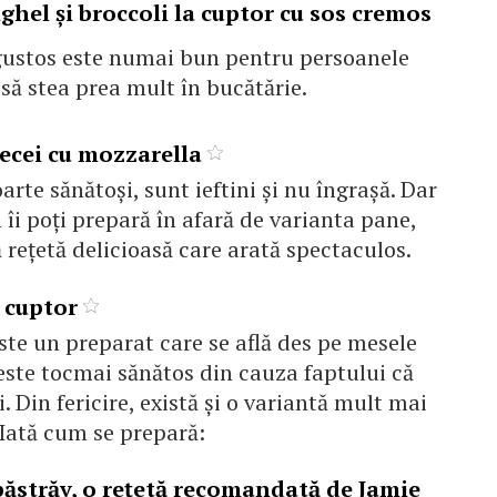
hel şi broccoli la cuptor cu sos cremos
gustos este numai bun pentru persoanele
să stea prea mult în bucătărie.
lecei cu mozzarella
arte sănătoși, sunt ieftini și nu îngrașă. Dar
 îi poți prepară în afară de varianta pane,
 rețetă delicioasă care arată spectaculos.
a cuptor
este un preparat care se află des pe mesele
este tocmai sănătos din cauza faptului că
ei. Din fericire, există și o variantă mult mai
 Iată cum se prepară:
 păstrăv, o reţetă recomandată de Jamie