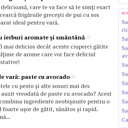
delicioasă, care te va face să te simți exact
cearcă frigăruile grecești de pui cu sos
RET
Sa
parat ideal pentru vară.
ri
cu ierburi aromate şi smântână
Sa
i mai delicios decât aceste ciuperci gătite
Sa
ulţime de arome care vor face deliciul
av
stative!
Sa
Sa
de vară: paste cu avocado
Sa
tele cu pesto și alte sosuri mai des
Sa
ai auzit vreodată de paste cu avocado? Acest
 combina ingrediente neobișnuite pentru o
Sa
 foarte ușor de gătit, sănătos și rapid.
Sa
nă...
Ca