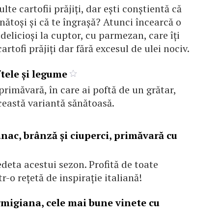
ulte cartofii prăjiţi, dar eşti conştientă că
nătoşi şi că te îngraşă? Atunci încearcă o
 delicioşi la cuptor, cu parmezan, care îţi
artofi prăjiţi dar fără excesul de ulei nociv.
ftele şi legume
primăvară, în care ai poftă de un grătar,
această variantă sănătoasă.
nac, brânză şi ciuperci, primăvară cu
deta acestui sezon. Profită de toate
tr-o reţetă de inspiraţie italiană!
igiana, cele mai bune vinete cu