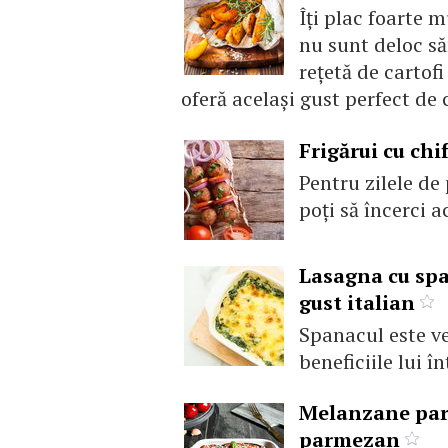
Îţi plac foarte m
nu sunt deloc să
reţetă de cartofi
oferă acelaşi gust perfect de c
Frigărui cu chi
Pentru zilele de 
poţi să încerci 
Lasagna cu spa
gust italian
Spanacul este ve
beneficiile lui în
Melanzane parm
parmezan