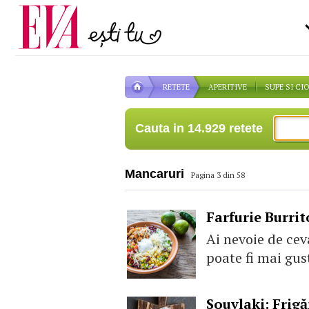
Carieră
la medic
Actualitate
RETETE
APERITIVE
SUPE SI CI
Cauta in 14.929 retete
Mancaruri
Pagina 3 din 58
Farfurie Burrit
Ai nevoie de ce
poate fi mai gus
Souvlaki: Frigă