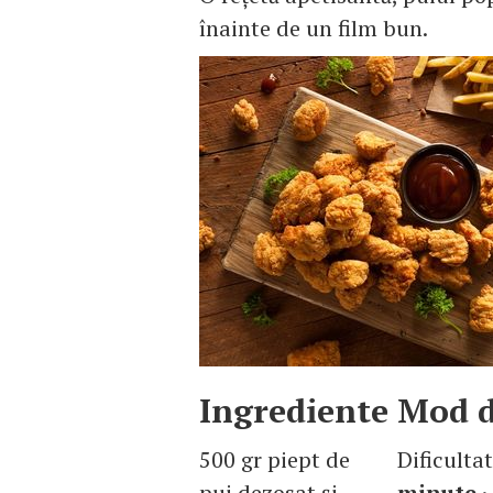
înainte de un film bun.
Ingrediente
Mod d
500 gr piept de
Dificulta
pui dezosat şi
minute
·