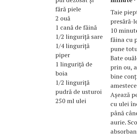
fără piele
Taie piep
2 ouă
presără-le
1 cană de făină
10 minute
1/2 linguriţă sare
făina cu 
1/4 linguriţă
pune totu
piper
Bate ouăl
1 linguriţă de
prin ou, 
boia
bine conţ
1/2 linguriţă
amestece
pudră de usturoi
Aşează pe
250 ml ulei
cu ulei în
până când
aurie. Sc
absorbantă