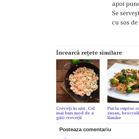
apoi pune
Se serveş
cu sos de 
Încearcă reţete similare
Creveți în unt. Cel
Pui la cuptor c
mai bun mod de a
susan, broccoli
găti creveții
lămâie
Posteaza comentariu