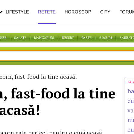
pe măsură ce înaintezi în vârstă
LIFESTYLE
RETETE
HOROSCOP
CITY
FORU
ORBE
SALATE
MANCARURI
DESERT
PASTE
SOSURI
SARBAT
orn, fast-food la tine acasă!
ING
, fast-food la tine
b
cu
acasă!
va
n
cu
pcorn este perfect pentru o cină acasă,