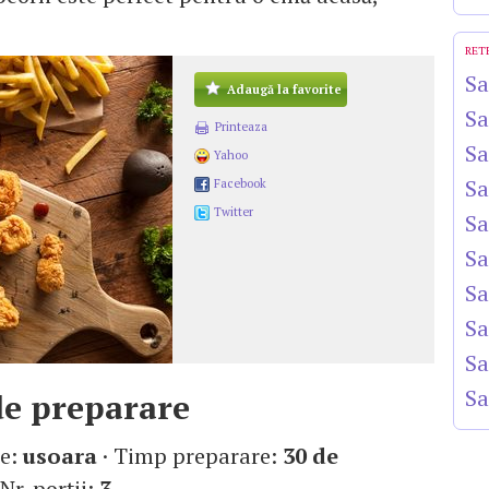
RET
Sa
Adaugă la favorite
Sa
Printeaza
Sa
Yahoo
Sa
Facebook
Twitter
Sa
Sa
Sa
Sa
Sa
Sa
e preparare
te:
usoara
· Timp preparare:
30 de
 Nr. porţii:
3