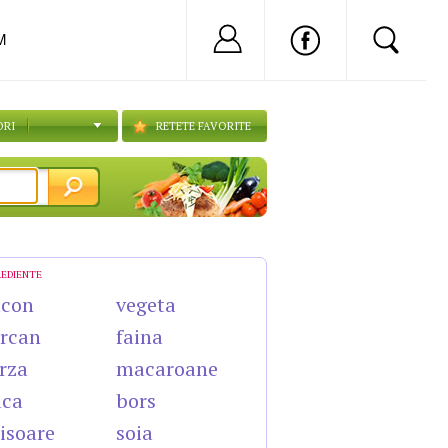
Nu ai cont?
Inregistreaza-
M
ORI
RETETE FAVORITE
REDIENTE
acon
vegeta
rcan
faina
rza
macaroane
uca
bors
isoare
soia