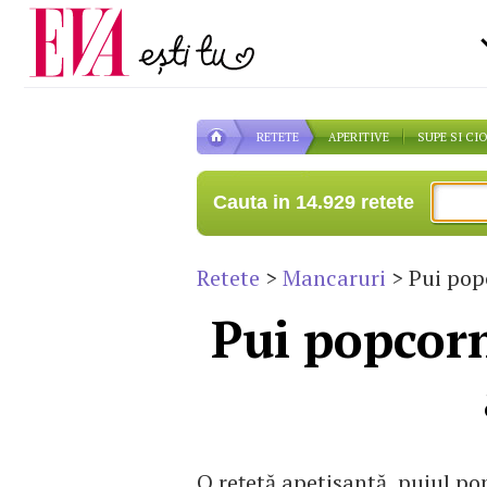
Carieră
la medic
Actualitate
RETETE
APERITIVE
SUPE SI CI
Cauta in 14.929 retete
Retete
>
Mancaruri
> Pui popc
Pui popcorn
O reţetă apetisantă, puiul po