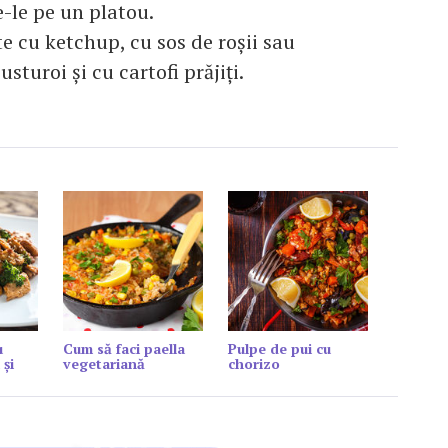
-le pe un platou.
te cu ketchup, cu sos de roşii sau
usturoi şi cu cartofi prăjiţi.
u
Cum să faci paella
Pulpe de pui cu
 și
vegetariană
chorizo