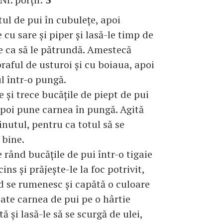
tul de pui în cubuleţe, apoi
 cu sare şi piper şi lasă-le timp de
 ca să le pătrundă. Amestecă
praful de usturoi şi cu boiaua, apoi
l într-o pungă.
e şi trece bucăţile de piept de pui
apoi pune carnea în pungă. Agită
inutul, pentru ca totul să se
 bine.
 rând bucăţile de pui într-o tigaie
cins şi prăjeşte-le la foc potrivit,
 se rumenesc şi capătă o culoare
oate carnea de pui pe o hârtie
 şi lasă-le să se scurgă de ulei,