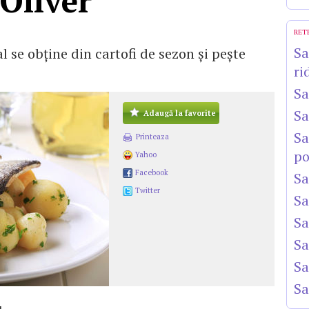
Oliver
RET
Sa
 se obţine din cartofi de sezon şi peşte
ri
Sa
Sa
Adaugă la favorite
Sa
Printeaza
po
Yahoo
Facebook
Sa
Twitter
Sa
Sa
Sa
Sa
Sa