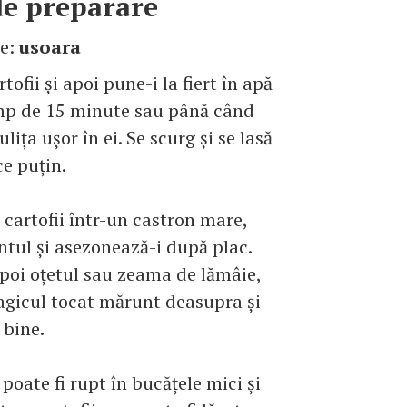
e preparare
te:
usoara
tofii şi apoi pune-i la fiert în apă
mp de 15 minute sau până când
uliţa uşor în ei. Se scurg şi se lasă
ce puţin.
 cartofii într-un castron mare,
tul şi asezonează-i după plac.
oi oţetul sau zeama de lămâie,
gicul tocat mărunt deasupra şi
 bine.
poate fi rupt în bucăţele mici şi