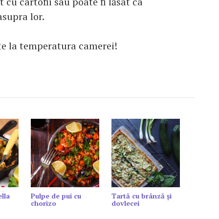
 cu cartofii sau poate fi lăsat ca
asupra lor.
te la temperatura camerei!
lla
Pulpe de pui cu
Tartă cu brânză și
chorizo
dovlecei