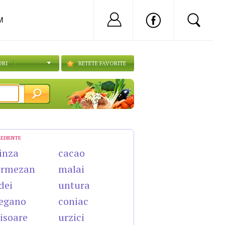
Nu ai cont?
Inregistreaza-
M
ORI
RETETE FAVORITE
REDIENTE
inza
cacao
armezan
malai
dei
untura
egano
coniac
isoare
urzici