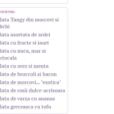
ETE DE VARA
lata Tangy din morcovi si
dichi
lata asortata de ardei
lata cu fructe si iaurt
lata cu nuca, mar si
rtocala
lata cu orez si menta
lata de broccoli si bacon
lata de morcovi... "exotica"
lata de rosii dulce-acrisoara
lata de varza cu ananas
lata greceasca cu tofu