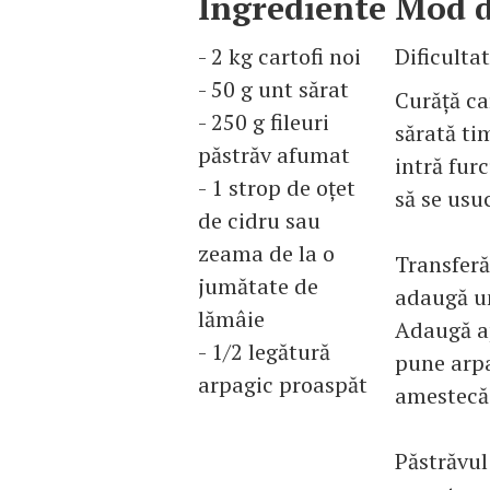
Ingrediente
Mod d
- 2 kg cartofi noi
Dificulta
- 50 g unt sărat
Curăţă car
- 250 g fileuri
sărată ti
păstrăv afumat
intră furc
- 1 strop de oţet
să se usu
de cidru sau
zeama de la o
Transferă
jumătate de
adaugă un
lămâie
Adaugă ap
- 1/2 legătură
pune arpa
arpagic proaspăt
amestecă
Păstrăvul 