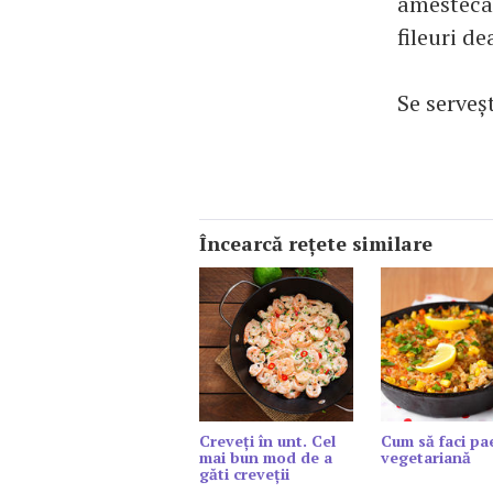
amestecat
fileuri de
Se serveş
Încearcă reţete similare
Creveți în unt. Cel
Cum să faci pae
mai bun mod de a
vegetariană
găti creveții