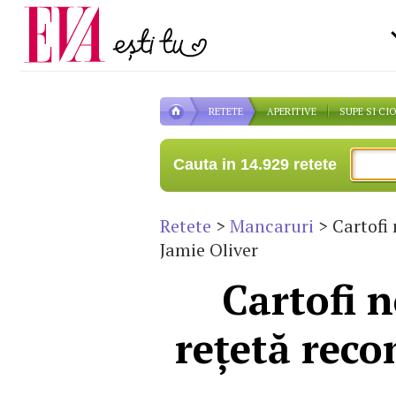
Carieră
la medic
Actualitate
RETETE
APERITIVE
SUPE SI CI
Cauta in 14.929 retete
Retete
>
Mancaruri
> Cartofi 
Jamie Oliver
Cartofi n
reţetă rec