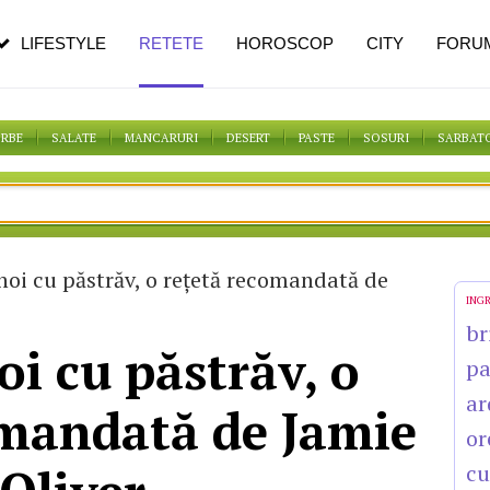
pe măsură ce înaintezi în vârstă
LIFESTYLE
RETETE
HOROSCOP
CITY
FORU
ORBE
SALATE
MANCARURI
DESERT
PASTE
SOSURI
SARBAT
noi cu păstrăv, o reţetă recomandată de
ING
br
oi cu păstrăv, o
p
ar
omandată de Jamie
or
cu