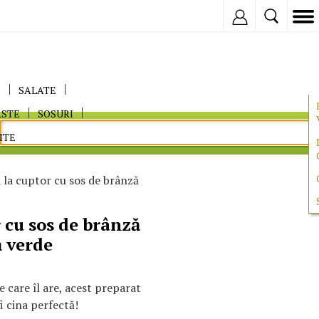
Inregistreaza
E
SALATE
ASTE
SOSURI
ITE
 la cuptor cu sos de brânză
 cu sos de brânză
ă verde
 care îl are, acest preparat
i cina perfectă!