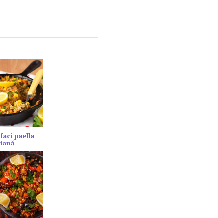
faci paella
riană