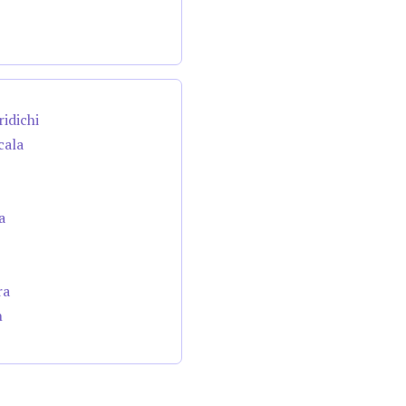
ridichi
cala
a
ra
n