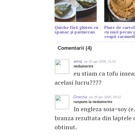
Quiche fără gluten cu
Piure de cartof
spanac și parmezan
cu nuci pecan ș
ceapă carameli
Comentarii (4)
anna
pe 25 apr 2009, 21:51
nedumerire
eu stiam ca tofu insea
acelasi lucru????
Grazzia
pe 28 apr 2009, 09:52
raspuns la nedumerire
In engleza soia=soy (e.
branza rezultata din laptele d
obtinut.