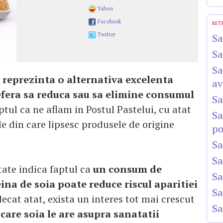
Yahoo
Facebook
RET
Twitter
Sa
Sa
Sa
 reprezinta o alternativa excelenta
av
fera sa reduca sau sa elimine consumul
Sa
tul ca ne aflam in Postul Pastelui, cu atat
Sa
e din care lipsesc produsele de origine
po
Sa
Sa
tate indica faptul ca
un consum de
Sa
ina de soia poate reduce riscul aparitiei
Sa
cat atat, exista un interes tot mai crescut
Sa
 care soia le are asupra sanatatii