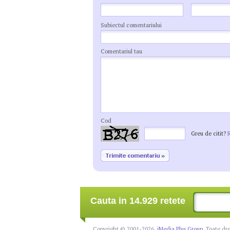
Subiectul comentariului
Comentariul tau
Cod
Greu de citit?
Cauta in 14.929 retete
Copyright © 2001-2026,
iMedia Plus Group
. Toate dr