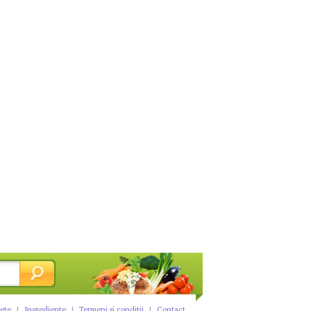
tete
|
Ingrediente
|
Termeni si conditii
|
Contact