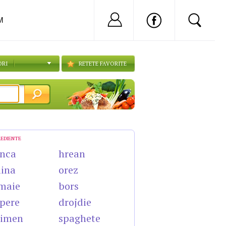
Nu ai cont?
Inregistreaza-
M
ORI
RETETE FAVORITE
REDIENTE
nca
hrean
lina
orez
maie
bors
pere
drojdie
himen
spaghete