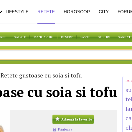
pe măsură ce înaintezi în vârstă
LIFESTYLE
RETETE
HOROSCOP
CITY
FORU
ORBE
SALATE
MANCARURI
DESERT
PASTE
SOSURI
SARBAT
Retete gustoase cu soia si tofu
ING
ase cu soia si tofu
su
te
la
ca
Adaugă la favorite
c
Printeaza