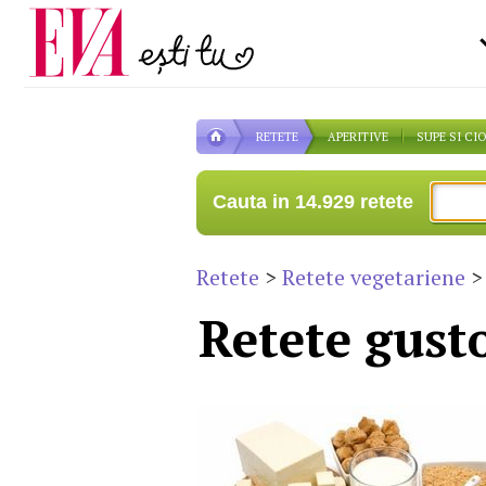
Carieră
la medic
Actualitate
RETETE
APERITIVE
SUPE SI CI
Cauta in 14.929 retete
Retete
>
Retete vegetariene
> 
Retete gusto