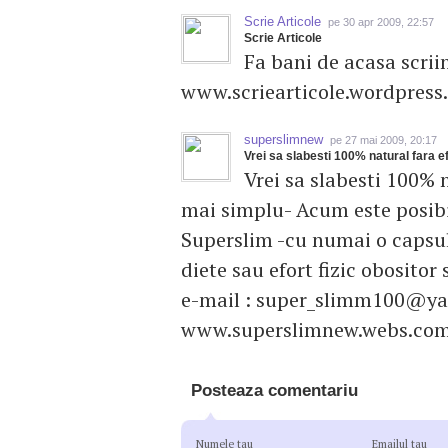
Scrie Articole
pe 30 apr 2009, 22:57
Scrie Articole
Fa bani de acasa scriin
www.scriearticole.wordpress
superslimnew
pe 27 mai 2009, 20:17
Vrei sa slabesti 100% natural fara 
Vrei sa slabesti 100% 
mai simplu- Acum este posibil
Superslim -cu numai o capsul
diete sau efort fizic obositor 
e-mail :
super_slimm100@ya
www.superslimnew.webs.co
Posteaza comentariu
Numele tau
Emailul tau