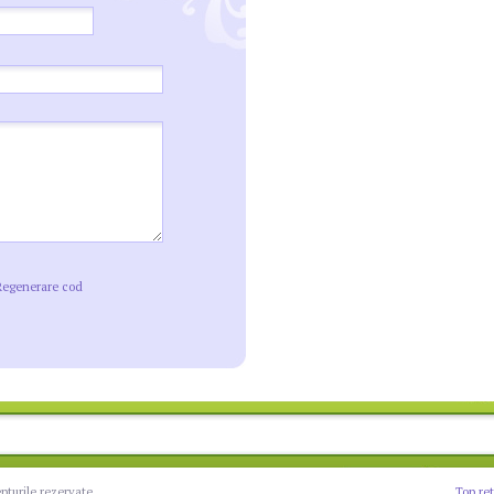
Regenerare cod
epturile rezervate
Top re