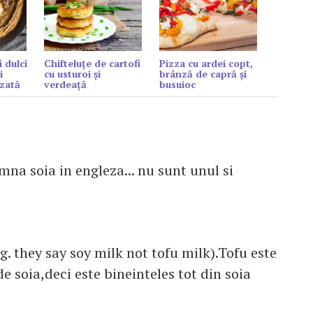
i dulci
Chifteluțe de cartofi
Pizza cu ardei copt,
i
cu usturoi și
brânză de capră şi
zată
verdeață
busuioc
mna soia in engleza... nu sunt unul si
g. they say soy milk not tofu milk).Tofu este
e soia,deci este bineinteles tot din soia