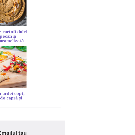
 cartofi dulci
 pecan și
aramelizată
u ardei copt,
de capră şi
Emailul tau