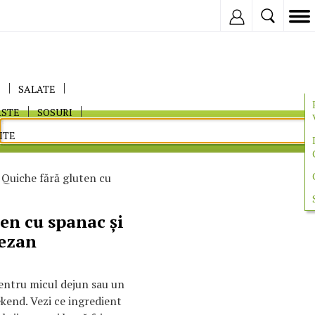
Inregistreaza
E
SALATE
ASTE
SOSURI
ITE
 Quiche fără gluten cu
en cu spanac și
ezan
pentru micul dejun sau un
kend. Vezi ce ingredient