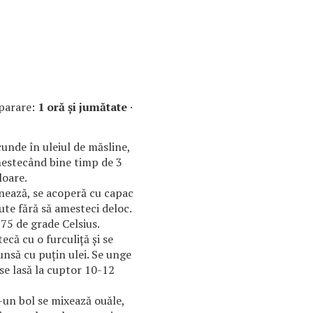
parare:
1 oră și jumătate
·
cunde în uleiul de măsline,
mestecând bine timp de 3
loare.
onează, se acoperă cu capac
nute fără să amesteci deloc.
175 de grade Celsius.
ecă cu o furculiță și se
unsă cu puțin ulei. Se unge
 se lasă la cuptor 10-12
r-un bol se mixează ouăle,