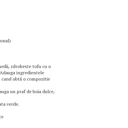
ional)
edii, zdrobeste tofu cu o
. Adauga ingredientele
 cand obtii o compozitie
auga un praf de boia dulce,
ata verde.
te