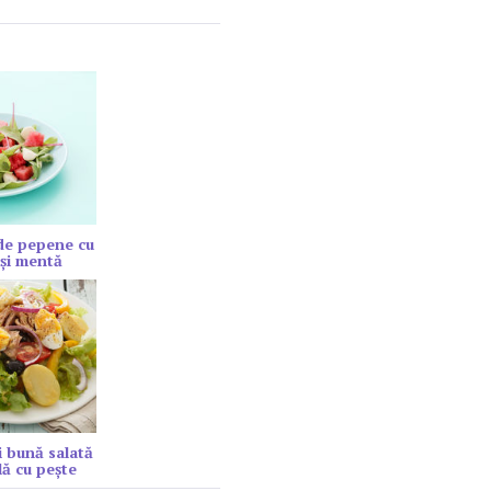
de pepene cu
şi mentă
 bună salată
lă cu peşte