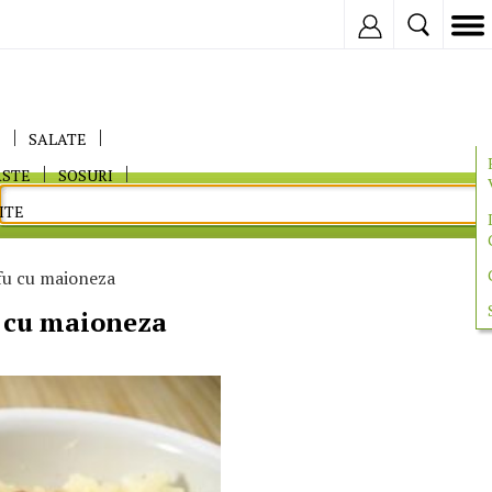
Inregistreaza
E
SALATE
ASTE
SOSURI
ITE
fu cu maioneza
u cu maioneza