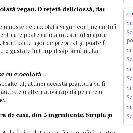
lată vegan. O rețetă delicioasă, dar
RET
Sa
e mousse de ciocolată vegan conține cartofi
Sa
ient care poate calma intestinul și ajuta
po
. Este foarte ușor de preparat și poate fi
Sa
u o gustare în timpul săptămânii. La
Sa
Sa
e cu ciocolată
Sa
ecake-ul, atunci această prăjitură va fi
Sa
tău. Este o alternativă rapidă pe care o
Sa
ne.
Sa
ă de casă, din 3 ingrediente. Simplă și
Sa
ptul că ciocolata neagră se numără printre