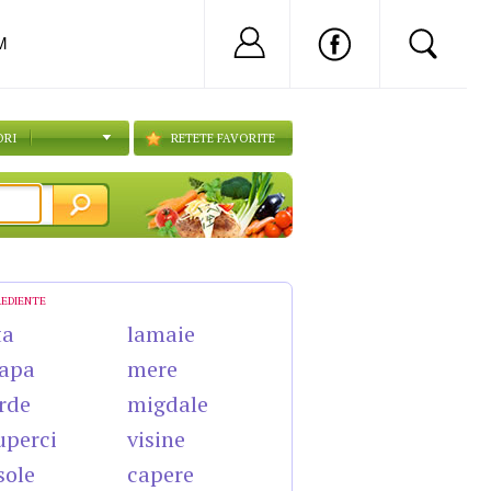
Nu ai cont?
Inregistreaza-
M
ORI
RETETE FAVORITE
REDIENTE
ta
lamaie
apa
mere
rde
migdale
uperci
visine
sole
capere