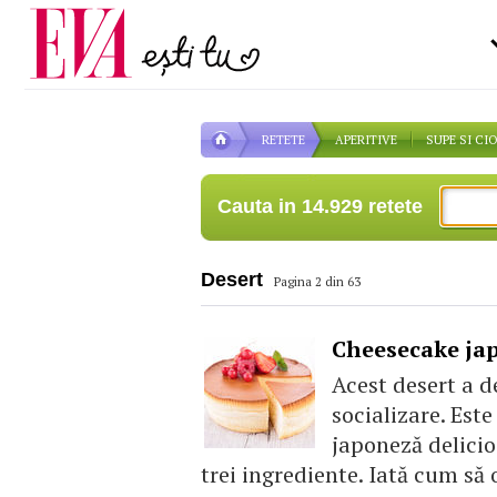
Carieră
pe măsură ce înaintezi î
Actualitate
RETETE
APERITIVE
SUPE SI CI
Cauta in 14.929 retete
Desert
Pagina 2 din 63
Cheesecake jap
Acest desert a d
socializare. Est
japoneză delicio
trei ingrediente. Iată cum să 