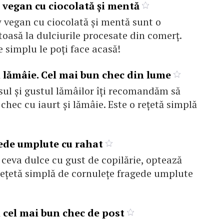
vegan cu ciocolată și mentă
vegan cu ciocolată și mentă sunt o
toasă la dulciurile procesate din comerț.
 simplu le poți face acasă!
i lămâie. Cel mai bun chec din lume
ul şi gustul lămâilor îţi recomandăm să
chec cu iaurt și lămâie. Este o reţetă simplă
ede umplute cu rahat
 ceva dulce cu gust de copilărie, optează
reţetă simplă de cornuleţe fragede umplute
 cel mai bun chec de post