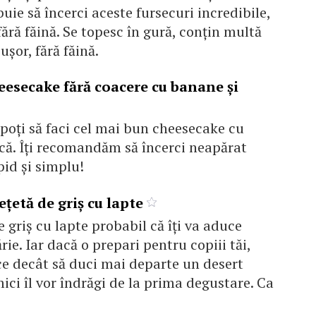
uie să încerci aceste fursecuri incredibile,
fără făină. Se topesc în gură, conțin multă
ușor, fără făină.
eesecake fără coacere cu banane și
poți să faci cel mai bun cheesecake cu
că. Îți recomandăm să încerci neapărat
pid și simplu!
țetă de griș cu lapte
e griș cu lapte probabil că îți va aduce
ie. Iar dacă o prepari pentru copiii tăi,
ce decât să duci mai departe un desert
mici îl vor îndrăgi de la prima degustare. Ca