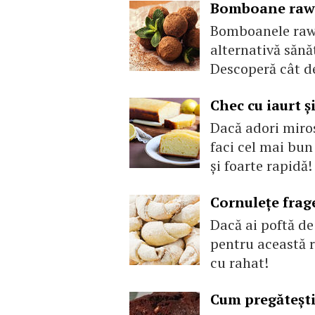
Bomboane raw 
Bomboanele raw 
alternativă sănă
Descoperă cât de
Chec cu iaurt ș
Dacă adori miros
faci cel mai bun 
şi foarte rapidă!
Cornulețe frag
Dacă ai poftă de
pentru această 
cu rahat!
Cum pregătești