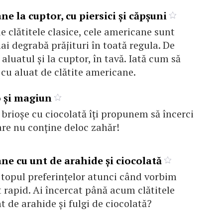
ne la cuptor, cu piersici și căpșuni
e clătitele clasice, cele americane sunt
ai degrabă prăjituri în toată regula. De
 aluatul și la cuptor, în tavă. Iată cum să
 cu aluat de clătite americane.
o și magiun
 brioșe cu ciocolată îți propunem să încerci
are nu conține deloc zahăr!
ne cu unt de arahide şi ciocolată
n topul preferinţelor atunci când vorbim
 rapid. Ai încercat până acum clătitele
 de arahide şi fulgi de ciocolată?