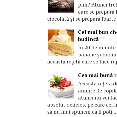
plin? Atunci treb
care se prepară 
ciocolată și se prepară foarte 
Cel mai bun ch
budincă
În 20 de minute 
banane și budin
această rețetă care se face ra
Cea mai bună re
Această rețetă d
aminte de copilăr
atunci nu vei fa
absolut delicios, pe care cei 
să nu mai spunem că îl poți...