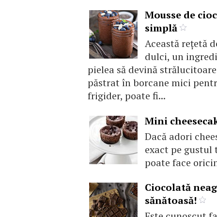
Mousse de cioco
simplă
Această rețetă d
dulci, un ingred
pielea să devină strălucitoare
păstrat în borcane mici pentr
frigider, poate fi...
Mini cheesecak
Dacă adori chees
exact pe gustul 
poate face orici
Ciocolată neagr
sănătoasă!
Este cunoscut fa