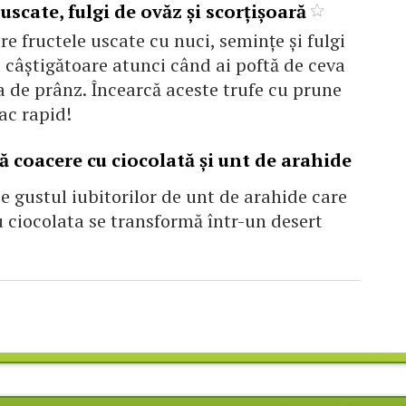
uscate, fulgi de ovăz și scorțișoară
e fructele uscate cu nuci, seminţe şi fulgi
 câştigătoare atunci când ai poftă de ceva
 de prânz. Încearcă aceste trufe cu prune
fac rapid!
ă coacere cu ciocolată şi unt de arahide
pe gustul iubitorilor de unt de arahide care
 ciocolata se transformă într-un desert