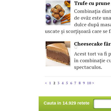
Trufe cu prune 
Combinaţia dintr
de ovăz este una
dulce după masa
uscate și scorțișoară care se 
Cheesecake făr
Acest tort va fi 
în combinaţie cu
spectaculos.
<
1
2
3
4
5
6
7
8
9
10
>
Cauta in 14.929 retete