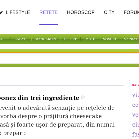
n vârstă
de dureroasă este investigația
LIFESTYLE
RETETE
HOROSCOP
CITY
FORU
ORBE
SALATE
MANCARURI
DESERT
PASTE
SOSURI
SARBAT
ING
vi
onez din trei ingrediente
ce
evenit o adevărată senzaţie pe reţelele de
ve
e vorba despre o prăjitură cheesecake
asă și foarte ușor de preparat, din numai
ci
o prepari:
fa