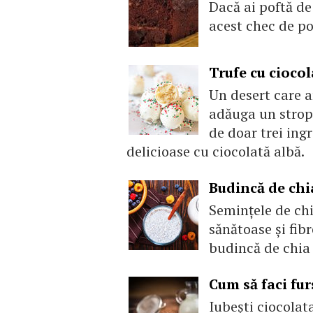
Dacă ai poftă de 
acest chec de po
Trufe cu ciocol
Un desert care a
adăuga un strop 
de doar trei ing
delicioase cu ciocolată albă.
Budincă de chi
Semințele de chi
sănătoase și fibr
budincă de chia 
Cum să faci fur
Iubești ciocolata