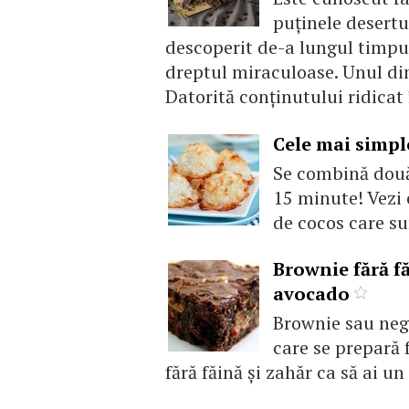
puținele desertu
descoperit de-a lungul timpul
dreptul miraculoase. Unul din
Datorită conţinutului ridicat î
Cele mai simple
Se combină două
15 minute! Vezi 
de cocos care su
Brownie fără f
avocado
Brownie sau negr
care se prepară f
fără făină și zahăr ca să ai u