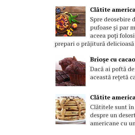
Clătite america
Spre deosebire d
pufoase și par m
aceea poți folosi
prepari o prăjitură delicioasă
Brioșe cu caca
Dacă ai poftă de
această rețetă c
Clătite america
Clătitele sunt î
despre un desert
americane cu unt