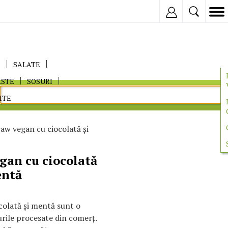
Inregistreaza
E
SALATE
ASTE
SOSURI
ITE
w vegan cu ciocolată și
an cu ciocolată
entă
olată și mentă sunt o
urile procesate din comerț.