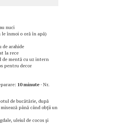
au nuci
 le înmoi o oră în apă)
u de arahide
at la rece
al de mentă cu uz intern
cos pentru decor
eparare:
10 minute
· Nr.
otul de bucătărie, după
e mixează până când obții un
dale, uleiul de cocos și