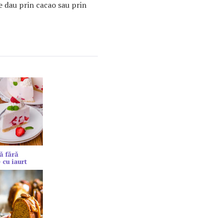
e dau prin cacao sau prin
ă fără
 cu iaurt