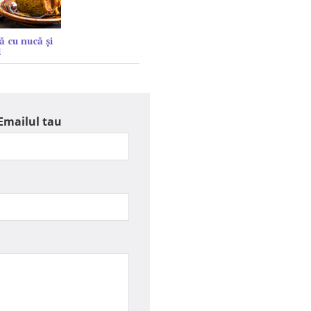
ă cu nucă și
l
Emailul tau