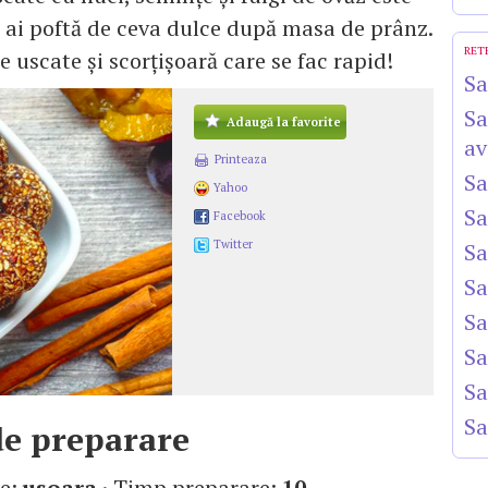
 ai poftă de ceva dulce după masa de prânz.
RET
 uscate și scorțișoară care se fac rapid!
Sa
Sa
Adaugă la favorite
av
Printeaza
Sa
Yahoo
Sa
Facebook
Twitter
Sa
Sa
Sa
Sa
Sa
Sa
e preparare
te:
usoara
· Timp preparare:
10