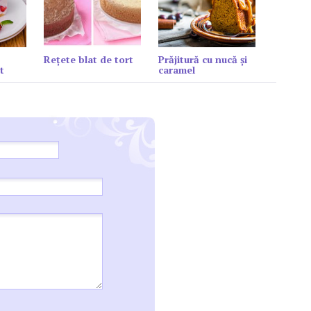
Reţete blat de tort
Prăjitură cu nucă și
t
caramel