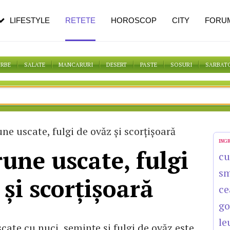
pe măsură ce înaintezi în vârstă
LIFESTYLE
RETETE
HOROSCOP
CITY
FORU
ORBE
SALATE
MANCARURI
DESERT
PASTE
SOSURI
SARBAT
ne uscate, fulgi de ovăz și scorțișoară
ING
rune uscate, fulgi
cu
s
 și scorțișoară
ce
go
le
cate cu nuci, seminţe şi fulgi de ovăz este