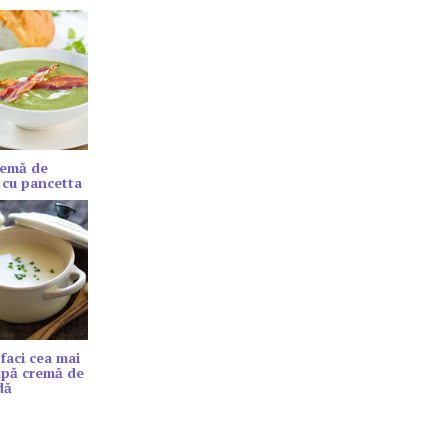
remă de
 cu pancetta
faci cea mai
upă cremă de
dă