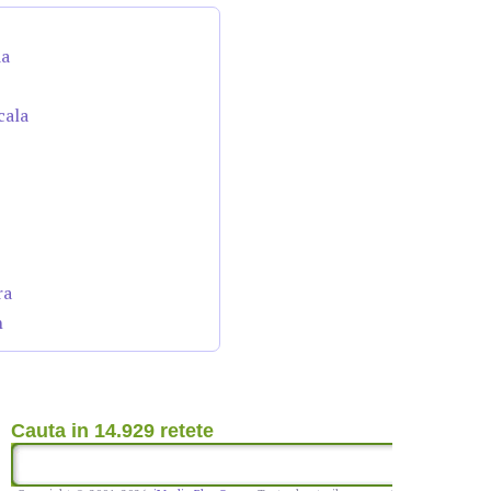
da
cala
ra
n
Cauta in 14.929 retete