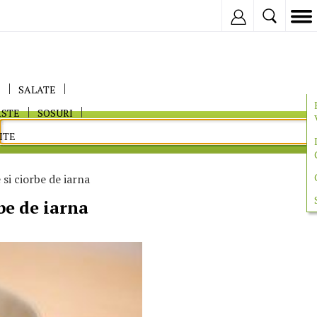
Inregistreaza
E
SALATE
ASTE
SOSURI
ITE
si ciorbe de iarna
be de iarna