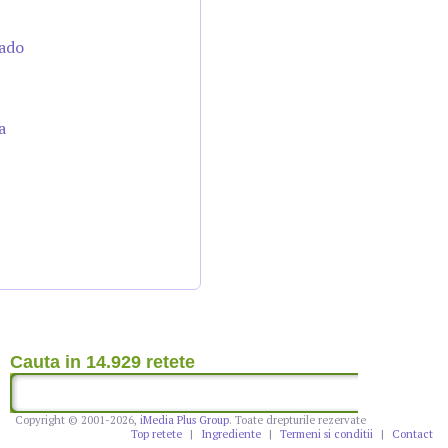
cado
a
Cauta in 14.929 retete
Copyright © 2001-2026,
iMedia Plus Group
. Toate drepturile rezervate
Top retete
|
Ingrediente
|
Termeni si conditii
|
Contact