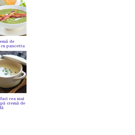
remă de
 cu pancetta
faci cea mai
upă cremă de
dă