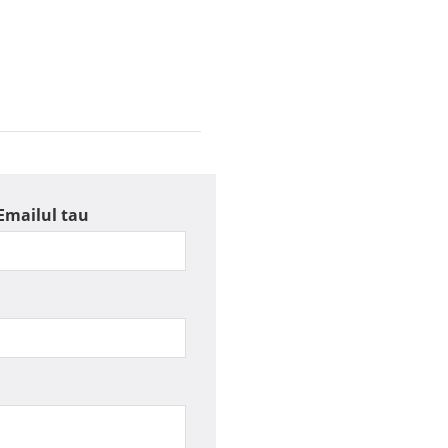
Emailul tau