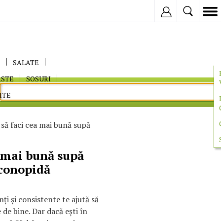
Inregistreaza
E
SALATE
ASTE
SOSURI
ITE
să faci cea mai bună supă
 mai bună supă
conopidă
nți și consistente te ajută să
e de bine. Dar dacă ești în