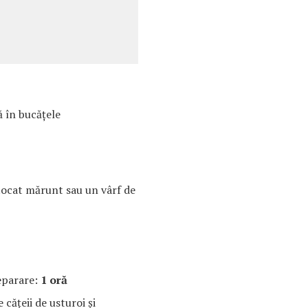
ă în bucățele
tocat mărunt sau un vârf de
eparare:
1 oră
 cățeii de usturoi și