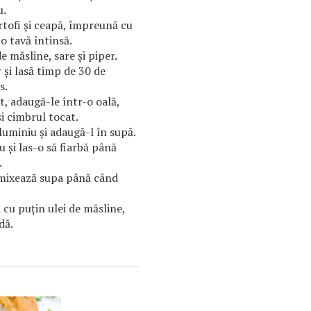
u.
rtofi și ceapă, împreună cu
 o tavă întinsă.
 măsline, sare și piper.
 și lasă timp de 30 de
s.
, adaugă-le într-o oală,
i cimbrul tocat.
luminiu și adaugă-l în supă.
u și las-o să fiarbă până
.
 mixează supa până când
 cu puțin ulei de măsline,
dă.