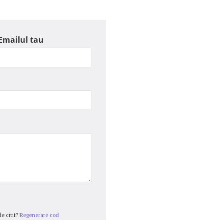
Emailul tau
e citit?
Regenerare cod