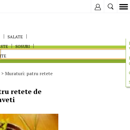
Inregistreaza
E
SALATE
ASTE
SOSURI
ITE
> Muraturi: patru retete
ru retete de
aveti