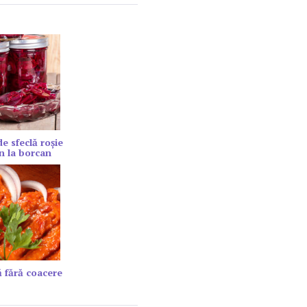
de sfeclă roșie
n la borcan
 fără coacere