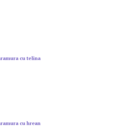
aramura cu telina
saramura cu hrean