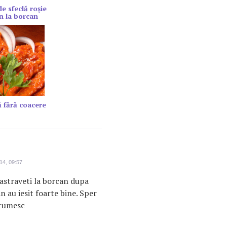
de sfeclă roșie
n la borcan
 fără coacere
14, 09:57
astraveti la borcan dupa
n au iesit foarte bine. Sper
ltumesc