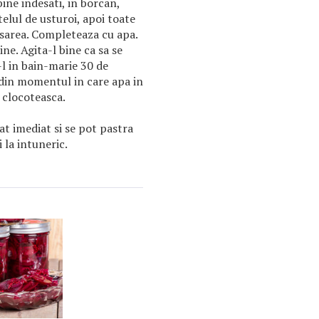
ine indesati, in borcan,
elul de usturoi, apoi toate
i sarea. Completeaza cu apa.
ine. Agita-l bine ca sa se
-l in bain-marie 30 de
din momentul in care apa in
 clocoteasca.
t imediat si se pot pastra
i la intuneric.