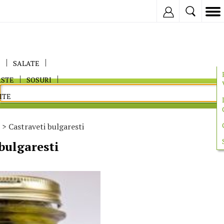
Inregistreaza
E
SALATE
ASTE
SOSURI
ITE
> Castraveti bulgaresti
bulgaresti