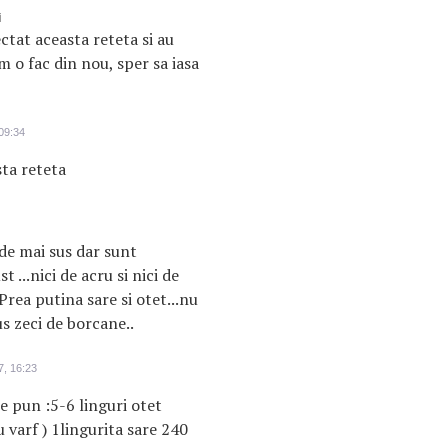
i
tat aceasta reteta si au
um o fac din nou, sper sa iasa
 09:34
ta reteta
de mai sus dar sunt
 ...nici de acru si nici de
Prea putina sare si otet...nu
us zeci de borcane..
7, 16:23
e pun :5-6 linguri otet
 varf ) 1lingurita sare 240