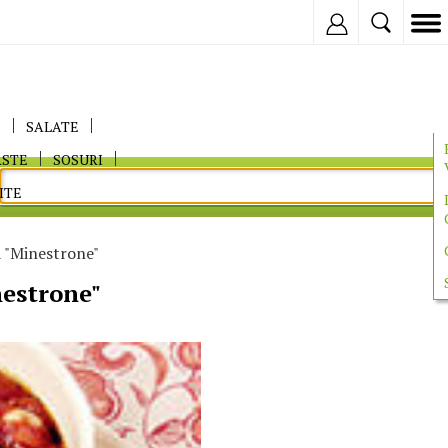
Inregistreaza
E
SALATE
ASTE
SOSURI
ITE
 "Minestrone"
estrone"