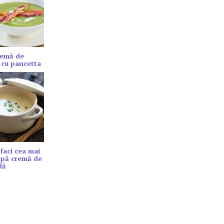
remă de
 cu pancetta
faci cea mai
upă cremă de
dă