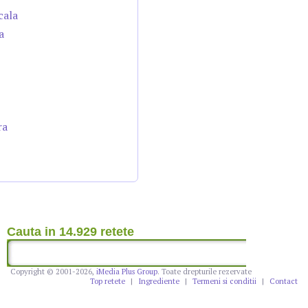
cala
a
ra
Cauta in 14.929 retete
Copyright © 2001-2026,
iMedia Plus Group
. Toate drepturile rezervate
Top retete
|
Ingrediente
|
Termeni si conditii
|
Contact