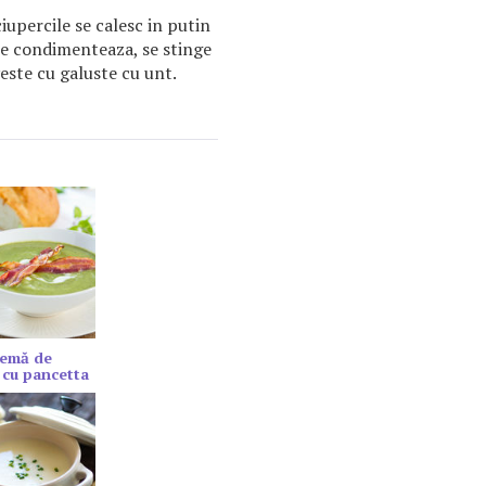
iupercile se calesc in putin
 se condimenteaza, se stinge
rveste cu galuste cu unt.
remă de
 cu pancetta