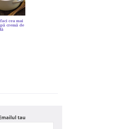
faci cea mai
upă cremă de
dă
Emailul tau