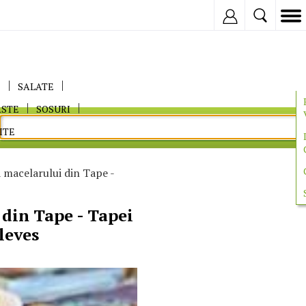
Inregistreaza
E
SALATE
ASTE
SOSURI
ITE
 macelarului din Tape -
din Tape - Tapei
leves