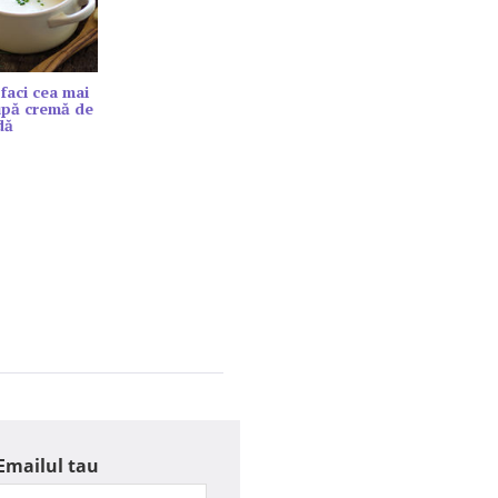
faci cea mai
upă cremă de
dă
Emailul tau