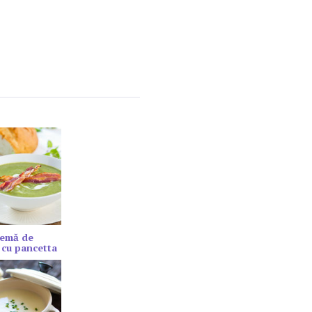
remă de
 cu pancetta