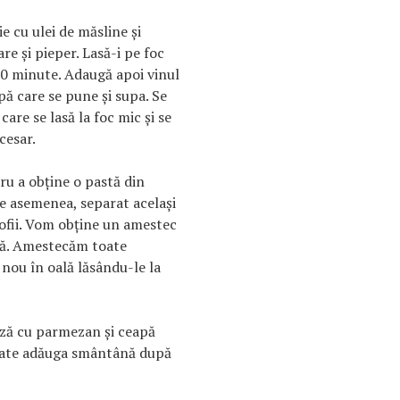
e cu ulei de măsline şi
are şi pieper. Lasă-i pe foc
0 minute. Adaugă apoi vinul
ă care se pune şi supa. Se
care se lasă la foc mic şi se
cesar.
ru a obţine o pastă din
 de asemenea, separat acelaşi
tofii. Vom obţine un amestec
ă. Amestecăm toate
 nou în oală lăsându-le la
ează cu parmezan şi ceapă
poate adăuga smântână după