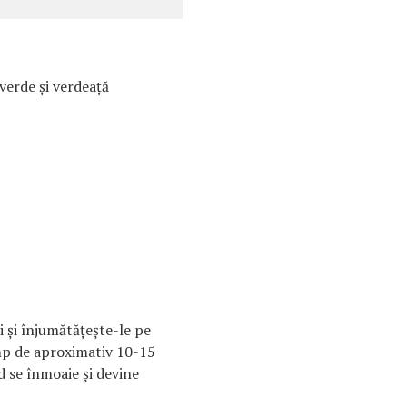
 verde şi verdeaţă
 şi înjumătăţeşte-le pe
mp de aproximativ 10-15
 se înmoaie şi devine