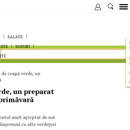
Inregistreaza
E
SALATE
ASTE
SOSURI
ITE
 de ceapă verde, un
ă
rde, un preparat
 primăvară
entul mult aşteptat de noi
, împreună cu alte verdeţuri