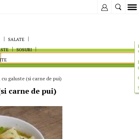
Inregistreaza
E
SALATE
ASTE
SOSURI
ITE
cu galuste (si carne de pui)
si carne de pui)