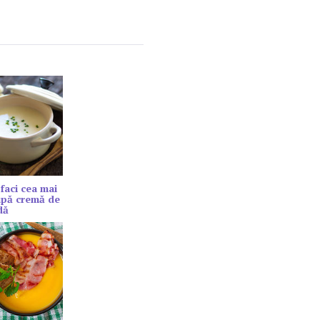
faci cea mai
upă cremă de
dă