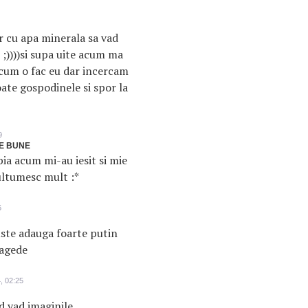
or cu apa minerala sa vad
 ;))))si supa uite acum ma
 cum o fac eu dar incercam
oate gospodinele si spor la
9
E BUNE
bia acum mi-au iesit si mie
multumesc mult :*
6
uste adauga foarte putin
ragede
, 02:25
d vad imaginile