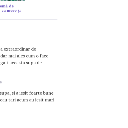
remă de
 cu mere și
pa extraordinar de
 dar mai ales cum o face
 gati aceasta supa de
36
upa ,si a iesit foarte bune
seau tari acum au iesit mari