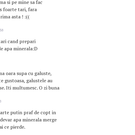
ma si pe mine sa fac
 foarte tari, fara
ima asta ! :((
:58
tari cand prepari
de apa minerala:D
a oara supa cu galuste,
te gustoasa, galustele au
ase. Iti multumesc. O zi buna
3
arte putin praf de copt in
radevar apa minerala merge
ai ce pierde.