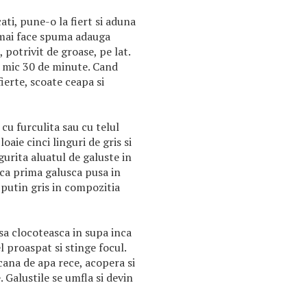
ati, pune-o la fiert si aduna
mai face spuma adauga
, potrivit de groase, pe lat.
oc mic 30 de minute. Cand
ierte, scoate ceapa si
 cu furculita sau cu telul
oaie cinci linguri de gris si
gurita aluatul de galuste in
aca prima galusca pusa in
putin gris in compozitia
 sa clocoteasca in supa inca
 proaspat si stinge focul.
ana de apa rece, acopera si
 Galustile se umfla si devin