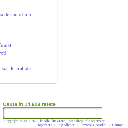
ema de smantana
afumat
veti
u sos de arahide
Cauta in 14.928 retete
Copyright © 2001-2026,
iMedia Plus Group
. Toate drepturile rezervate
Top retete
|
Ingrediente
|
Termeni si conditii
|
Contact