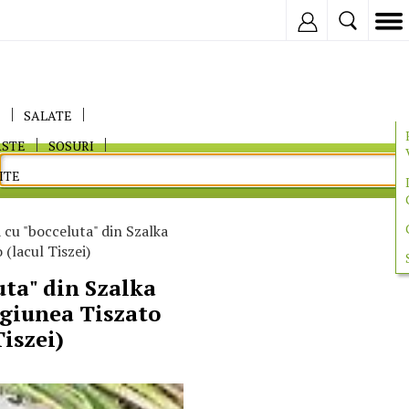
Inregistreaza
E
SALATE
ASTE
SOSURI
ITE
cu "bocceluta" din Szalka
(lacul Tiszei)
uta" din Szalka
giunea Tiszato
Tiszei)