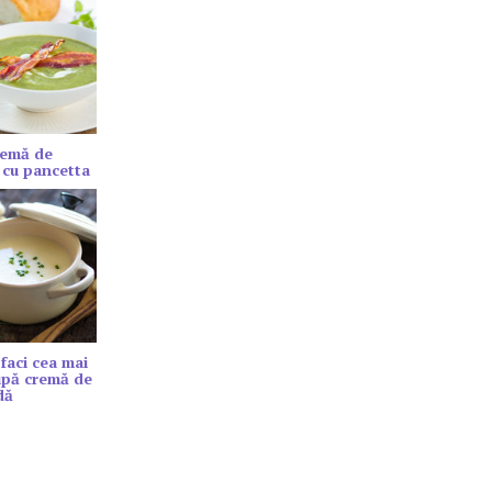
remă de
 cu pancetta
faci cea mai
upă cremă de
dă