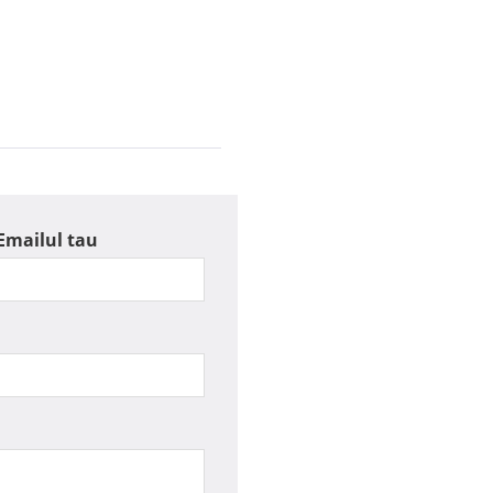
Emailul tau