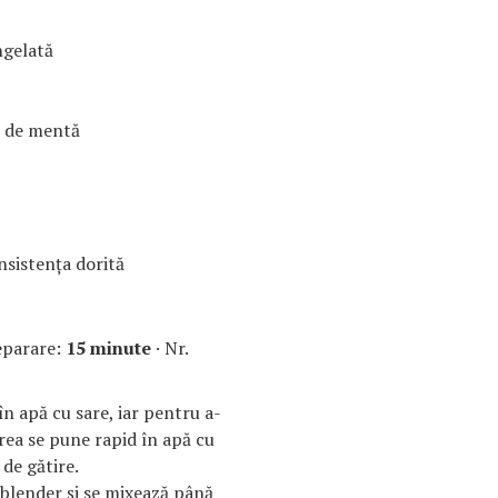
ngelată
 de mentă
onsistenţa dorită
eparare:
15 minute
· Nr.
n apă cu sare, iar pentru a-
rea se pune rapid în apă cu
de gătire.
 blender şi se mixează până