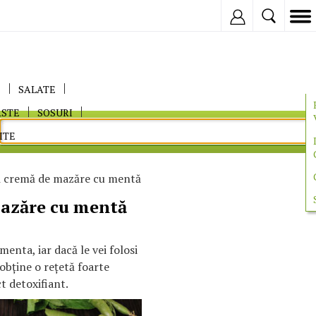
Inregistreaza
E
SALATE
ASTE
SOSURI
ITE
 cremă de mazăre cu mentă
azăre cu mentă
nta, iar dacă le vei folosi
obţine o reţetă foarte
t detoxifiant.