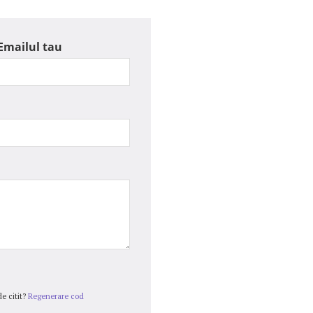
Emailul tau
e citit?
Regenerare cod