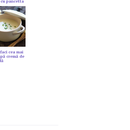
 cu pancetta
faci cea mai
upă cremă de
dă