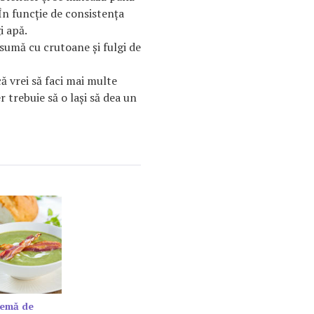
 În funcţie de consistenţa
i apă.
umă cu crutoane şi fulgi de
că vrei să faci mai multe
er trebuie să o laşi să dea un
remă de