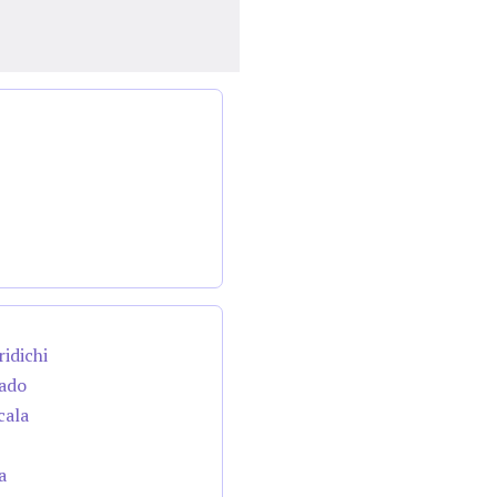
ridichi
cado
cala
a