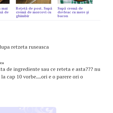
a mai
Rețetă de post. Supă
Supă cremă de
mă de
cremă de morcovi cu
dovleac cu mere și
ghimbir
bacon
dupa retzeta ruseasca
icu
sta de ingrediente sau ce reteta e asta??? nu
la cap 10 vorbe....ori e o parere ori o