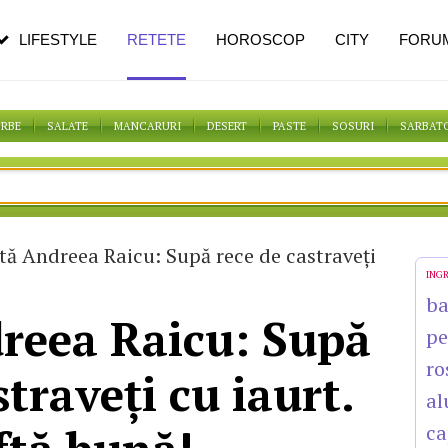
pe măsură ce înaintezi în vârstă
LIFESTYLE
RETETE
HOROSCOP
CITY
FORU
ORBE
SALATE
MANCARURI
DESERT
PASTE
SOSURI
SARBAT
tă Andreea Raicu: Supă rece de castraveţi
ING
b
reea Raicu: Supă
pe
ro
straveţi cu iaurt.
al
ca