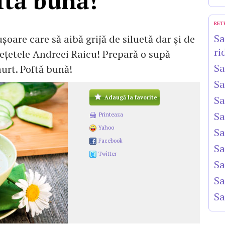
ftă bună!
RET
Sa
uşoare care să aibă grijă de siluetă dar şi de
ri
reţetele Andreei Raicu! Prepară o supă
Sa
aurt. Poftă bună!
Sa
Sa
Adaugă la favorite
Sa
Printeaza
Yahoo
Sa
Facebook
Sa
Twitter
Sa
Sa
Sa