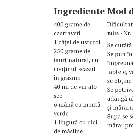
Ingrediente
Mod d
400 grame de
Dificulta
castraveţi
min
· Nr.
1 căţel de usturoi
Se curăţă 
250 grame de
Se pun în
iaurt natural, cu
împreună 
conţinut scăzut
laptele, 
în grăsimi
se obţine 
40 ml de vin alb
Se potrive
sec
adaugă ul
o mână cu mentă
şi măraru
verde
Supa se s
1 lingură cu ulei
mărar pro
de măsline