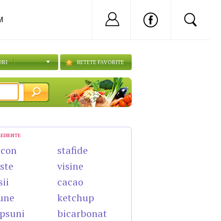
Nu ai cont?
Inregistreaza-
M
ORI
RETETE FAVORITE
REDIENTE
acon
stafide
ste
visine
sii
cacao
une
ketchup
psuni
bicarbonat