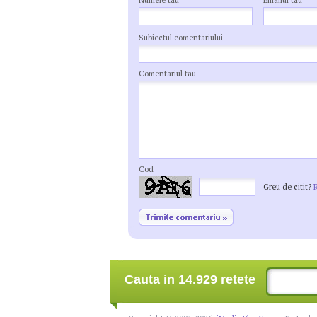
Numele tau
Emailul tau
Subiectul comentariului
Comentariul tau
Cod
Greu de citit?
Cauta in 14.929 retete