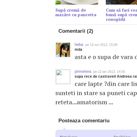
Supă cremă de
Cum să faci ce
mazăre cu pancetta
bună supă cre
conopidă
Comentarii (2)
heba
pe 12 oct 2012, 15:06
mda
asta e o supa de vara 
primetera
pe 12 ian 2013, 14:55
supa rece de castraveti Andreea ra
care lapte ?din care li
sunteti in stare sa puneti cap 
reteta...amatorism ...
Posteaza comentariu