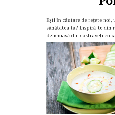
Po
Eşti în căutare de reţete noi, 
sănătatea ta? Inspiră-te din 
delicioasă din castraveţi cu i