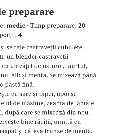
e preparare
te:
medie
· Timp preparare:
20
 porţii:
4
şi se taie castraveţii cubuleţe.
tr-un blender castraveţii
cu un căţel de usturoi, iaurtul,
vinul alb şi menta. Se mixează până
o pastă fină.
şte cu sare şi piper, apoi se
eiul de măsline, zeama de lămâie
l, după care se mixează din nou.
erveşte bine răcită, ornată cu
aspăt şi câteva frunze de mentă.