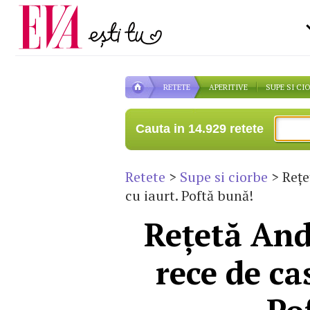
Carieră
la medic
Actualitate
RETETE
APERITIVE
SUPE SI CI
Cauta in 14.929 retete
Retete
>
Supe si ciorbe
> Reţe
cu iaurt. Poftă bună!
Reţetă And
rece de ca