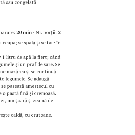
tă sau congelată
parare:
20 min
· Nr. porţii:
2
 ceapa; se spală şi se taie în
1 litru de apă la fiert; când
gumele şi un praf de sare. Se
une mazărea şi se continuă
te legumele. Se adaugă
i se pasează amestecul cu
 o pastă fină şi cremoasă.
er, nucşoară şi zeamă de
eşte caldă, cu crutoane.