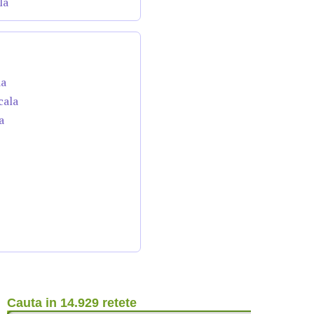
la
da
cala
a
Cauta in 14.929 retete