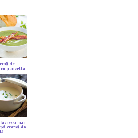
remă de
 cu pancetta
faci cea mai
upă cremă de
dă