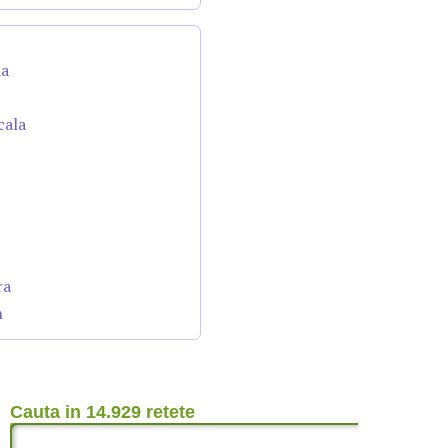
da
cala
ra
n
Cauta in 14.929 retete