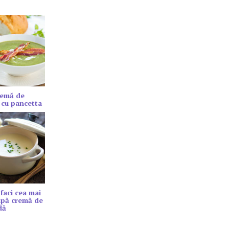
remă de
 cu pancetta
faci cea mai
upă cremă de
dă