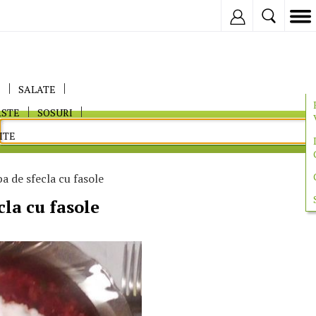
Inregistreaza
E
SALATE
ASTE
SOSURI
ITE
a de sfecla cu fasole
cla cu fasole