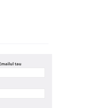
Emailul tau