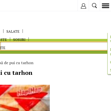
Inregistreaza
E
SALATE
ASTE
SOSURI
ITE
bă de pui cu tarhon
i cu tarhon