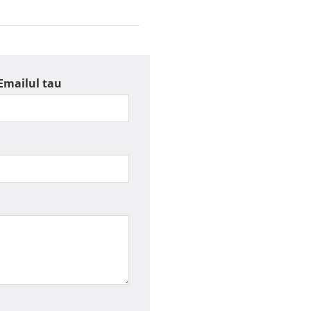
Emailul tau