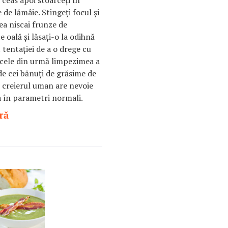
e ceas apoi stoarceţi în
de lămâie. Stingeţi focul şi
ea niscai frunze de
 oală şi lăsaţi-o la odihnă
 tentaţiei de a o drege cu
 cele din urmă limpezimea a
 de cei bănuţi de grăsime de
t, creierul uman are nevoie
 în parametri normali.
ră