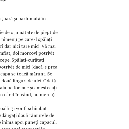
crişoară şi parfumată în
ie de o jumătate de piept de
 nimeni) pe care-l spălaţi
ri dar nici tare mici. Vă mai
umflat, doi morcovi potrivit
cepe. Spălaţi-curăţaţi
potrivit de mici (dacă-s prea
 Ceapa se toacă mărunt. Se
 două linguri de ulei. Odată
oala pe foc mic şi amestecaţi
n când în când, nu mereu).
oală îşi vor fi schimbat
 adăugaţi două rămurele de
e inima apoi puneţi capacul.