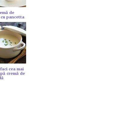
remă de
 cu pancetta
faci cea mai
upă cremă de
dă