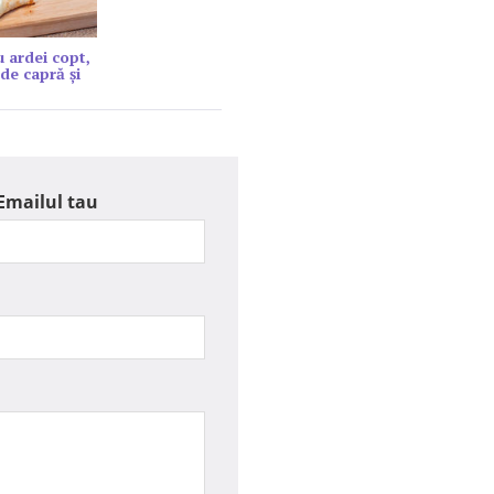
u ardei copt,
de capră şi
Emailul tau