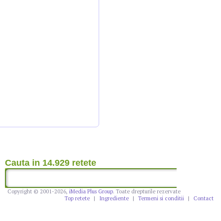
Cauta in 14.929 retete
Copyright © 2001-2026,
iMedia Plus Group
. Toate drepturile rezervate
Top retete
|
Ingrediente
|
Termeni si conditii
|
Contact