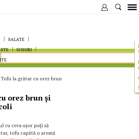
Inregistreaza
E
SALATE
ASTE
SOSURI
ITE
Tofu la grătar cu orez brun
cu orez brun şi
coli
ul cu ceva uşor poţi să
ătar, tofu capătă o aromă