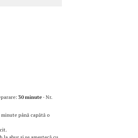
eparare:
30 minute
· Nr.
a minute până capătă o
cit.
rb la abur şi se amestecă cu