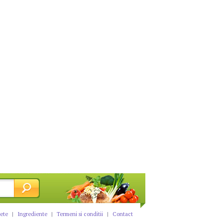
tete
|
Ingrediente
|
Termeni si conditii
|
Contact