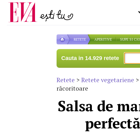
Carieră
pe măsură ce înaintezi î
Actualitate
RETETE
APERITIVE
SUPE SI CI
Cauta in 14.929 retete
Retete
>
Retete vegetariene
> 
răcoritoare
Salsa de ma
perfectă