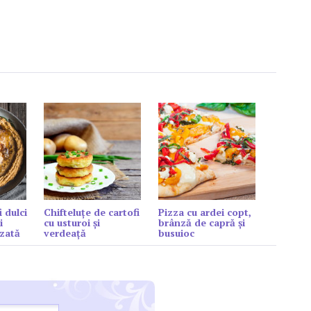
i dulci
Chifteluțe de cartofi
Pizza cu ardei copt,
i
cu usturoi și
brânză de capră şi
zată
verdeață
busuioc