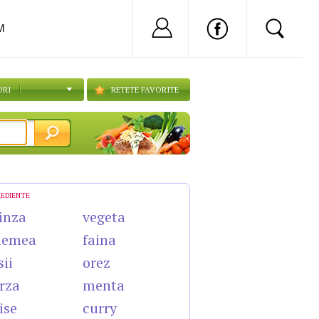
Nu ai cont?
Inregistreaza-
M
ORI
RETETE FAVORITE
REDIENTE
inza
vegeta
lemea
faina
sii
orez
rza
menta
ise
curry