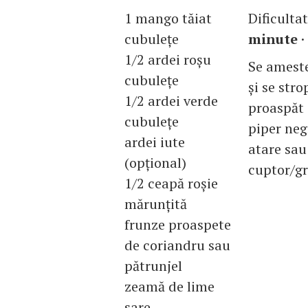
1 mango tăiat
Dificulta
cubuleţe
minute
·
1/2 ardei roşu
Se ameste
cubuleţe
şi se str
1/2 ardei verde
proaspăt 
cubuleţe
piper neg
ardei iute
atare sau
(opţional)
cuptor/gr
1/2 ceapă roşie
mărunţită
frunze proaspete
de coriandru sau
pătrunjel
zeamă de lime
sare