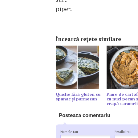
piper.
Încearcă reţete similare
Quiche fără gluten cu
Piure de cartof
spanac și parmezan
cu nuci pecan ș
ceapă carameli
Posteaza comentariu
Numele tau
Emailul tau