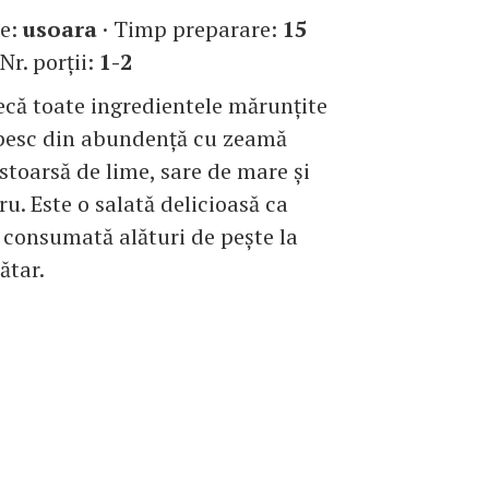
te:
usoara
· Timp preparare:
15
 Nr. porţii:
1-2
că toate ingredientele mărunţite
opesc din abundenţă cu zeamă
stoarsă de lime, sare de mare şi
ru. Este o salată delicioasă ca
 consumată alături de peşte la
ătar.