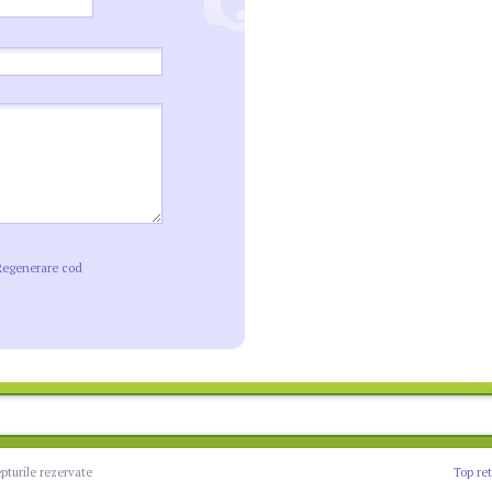
Regenerare cod
epturile rezervate
Top re