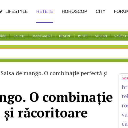
n vârstă
de dureroasă este investigația
LIFESTYLE
RETETE
HOROSCOP
CITY
FORU
ORBE
SALATE
MANCARURI
DESERT
PASTE
SOSURI
SARBAT
Salsa de mango. O combinaţie perfectă şi
ING
br
ngo. O combinaţie
te
ro
 şi răcoritoare
va
ca