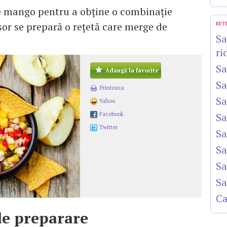
de mango pentru a obţine o combinaţie
or se prepară o reţetă care merge de
RET
Sa
ri
Sa
Adaugă la favorite
Sa
Printeaza
Sa
Yahoo
Facebook
Sa
Twitter
Sa
Sa
Sa
Sa
Ca
e preparare