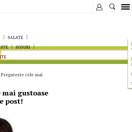
Inregistreaza
E
SALATE
ASTE
SOSURI
ITE
 Pregateste cele mai
e mai gustoase
e post!