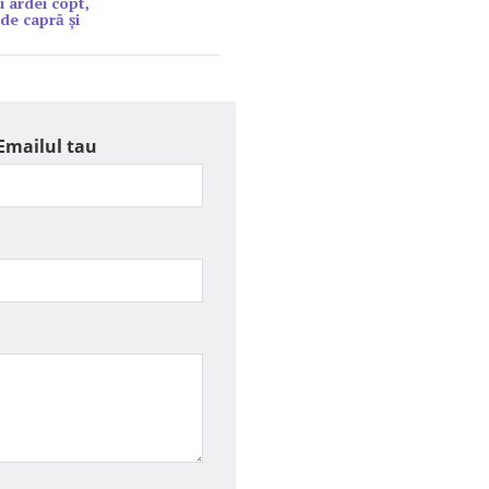
u ardei copt,
de capră şi
Emailul tau