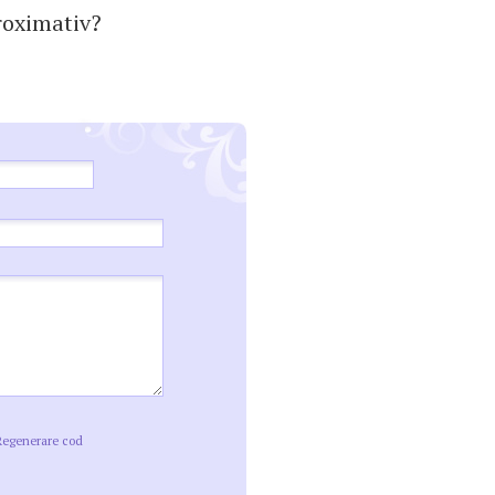
roximativ?
Regenerare cod