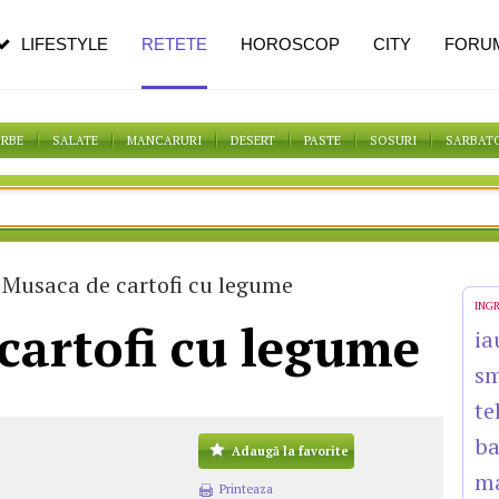
pe măsură ce înaintezi în vârstă
LIFESTYLE
RETETE
HOROSCOP
CITY
FORU
ORBE
SALATE
MANCARURI
DESERT
PASTE
SOSURI
SARBAT
 Musaca de cartofi cu legume
ING
cartofi cu legume
ia
s
te
b
Adaugă la favorite
ma
Printeaza