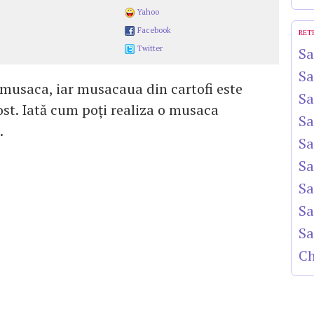
Yahoo
Facebook
RET
Twitter
Sa
Sa
musaca, iar musacaua din cartofi este
Sa
post. Iată cum poţi realiza o musaca
Sa
.
Sa
Sa
Sa
Sa
Sa
Ch