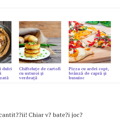
i dulci
Chifteluțe de cartofi
Pizza cu ardei copt,
i
cu usturoi și
brânză de capră şi
zată
verdeață
busuioc
cantit??ii! Chiar v? bate?i joc?