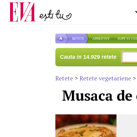
Carieră
la medic
Actualitate
RETETE
APERITIVE
SUPE SI CI
Cauta in 14.929 retete
Retete
>
Retete vegetariene
>
Musaca de 