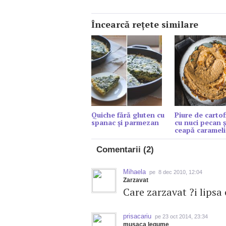
Încearcă reţete similare
Quiche fără gluten cu
Piure de cartof
spanac și parmezan
cu nuci pecan ș
ceapă carameli
Comentarii (2)
Mihaela
pe 8 dec 2010, 12:04
Zarzavat
Care zarzavat ?i lipsa 
prisacariu
pe 23 oct 2014, 23:34
musaca legume