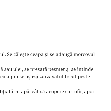
lul. Se căleşte ceapa şi se adaugă morcovul
ă sau ulei, se presară pesmet şi se întinde
 Deasupra se aşază zarzavatul tocat peste
ţiată cu apă, cât să acopere cartofii, apoi