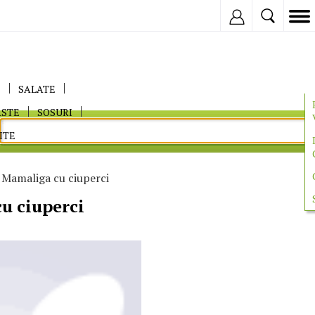
Inregistreaza
E
SALATE
ASTE
SOSURI
ITE
 Mamaliga cu ciuperci
u ciuperci