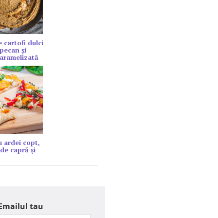
 cartofi dulci
 pecan și
aramelizată
u ardei copt,
de capră şi
Emailul tau