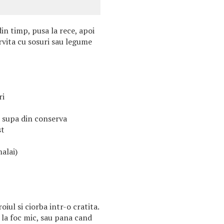
in timp, pusa la rece, apoi
ervita cu sosuri sau legume
ri
 supa din conserva
st
alai)
oiul si ciorba intr-o cratita.
 la foc mic, sau pana cand