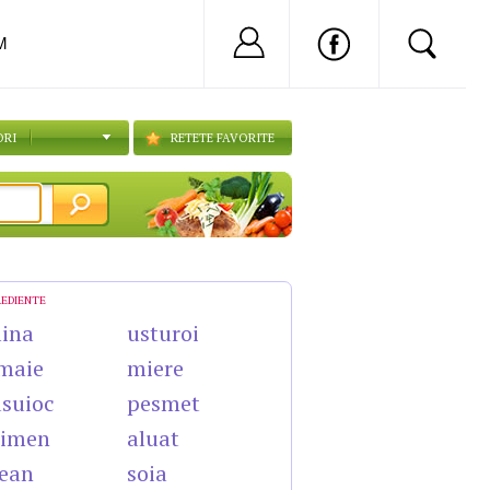
Nu ai cont?
Inregistreaza-
M
ORI
RETETE FAVORITE
REDIENTE
lina
usturoi
maie
miere
suioc
pesmet
himen
aluat
ean
soia