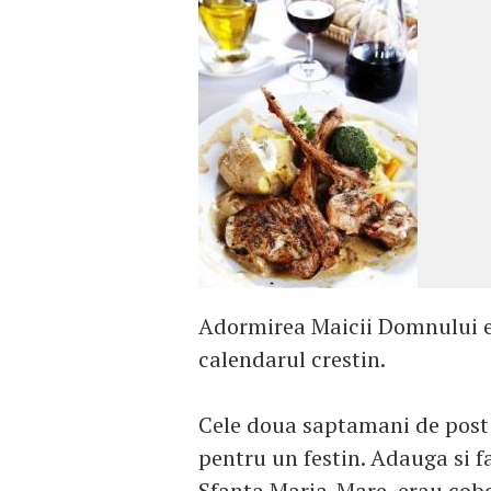
Adormirea Maicii Domnului es
calendarul crestin.
Cele doua saptamani de post 
pentru un festin. Adauga si f
Sfanta Maria-Mare, erau cobor