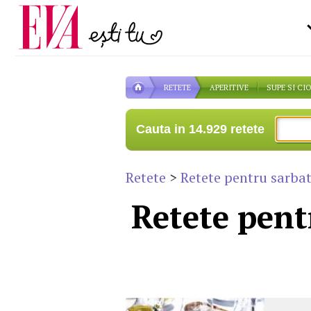
Carieră
pe măsură ce înaintezi î
Actualitate
RETETE
APERITIVE
SUPE SI CI
Cauta in 14.929 retete
Retete
>
Retete pentru sarbat
Retete pent