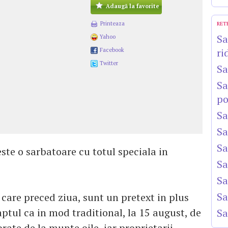
Adaugă la favorite
Printeaza
RET
Sa
Yahoo
ri
Facebook
Twitter
Sa
Sa
po
Sa
Sa
Sa
te o sarbatoare cu totul speciala in
Sa
Sa
Sa
care preced ziua, sunt un pretext in plus
aptul ca in mod traditional, la 15 august, de
Sa
ate de la munte oile, iar proprietarii