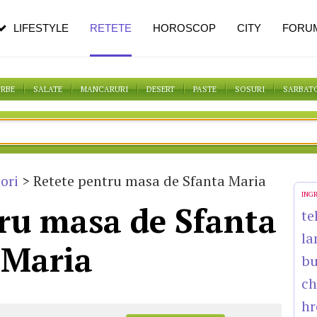
n vârstă
de dureroasă este investigația
LIFESTYLE
RETETE
HOROSCOP
CITY
FORU
ORBE
SALATE
MANCARURI
DESERT
PASTE
SOSURI
SARBAT
ori
> Retete pentru masa de Sfanta Maria
ING
ru masa de Sfanta
te
la
Maria
bu
c
hr