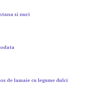
ntana si nuci
eodata
sos de lamaie cu legume dulci