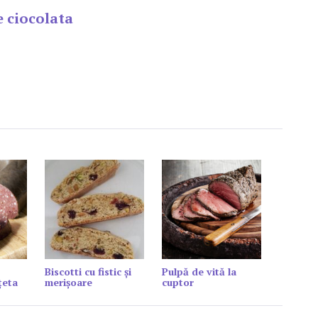
e ciocolata
Biscotti cu fistic şi
Pulpă de vită la
țeta
merişoare
cuptor