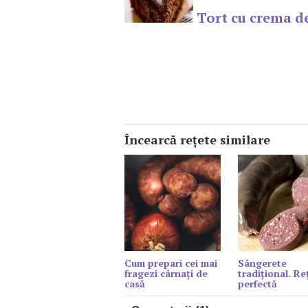
Tort cu crema d
Încearcă reţete similare
Cum prepari cei mai
Sângerete
fragezi cârnați de
tradițional. Re
casă
perfectă