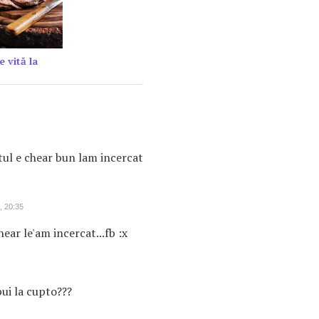
e vită la
tul e chear bun lam incercat
, 20:35
hear le'am incercat...fb :x
pui la cupto???