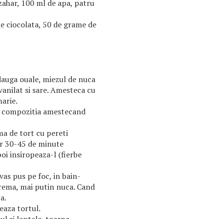
zahar, 100 ml de apa, patru
e ciocolata, 50 de grame de
dauga ouale, miezul de nuca
vanilat si sare. Amesteca cu
marie.
a compozitia amestecand
a de tort cu pereti
tor 30-45 de minute
poi insiropeaza-l (fierbe
as pus pe foc, in bain-
rema, mai putin nuca. Cand
a.
eaza tortul.
l si laptele, toarna