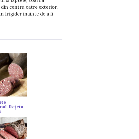
din centru catre exterior.
n frigider inainte de a fi
ete
onal. Rețeta
ă