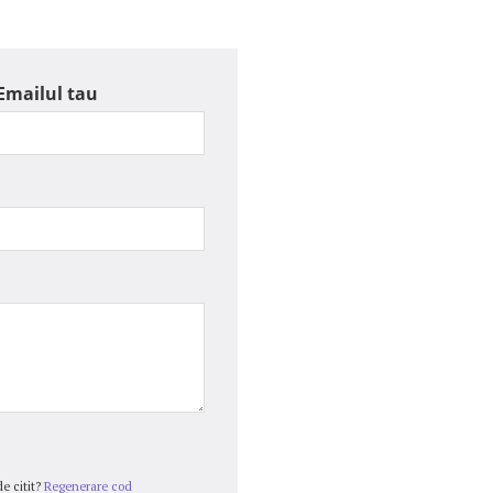
Emailul tau
e citit?
Regenerare cod