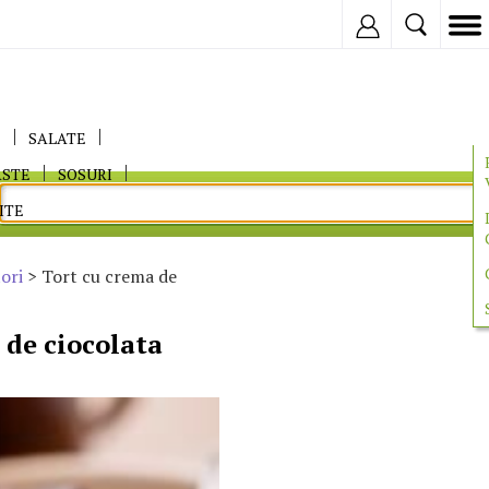
Inregistreaza
E
SALATE
ASTE
SOSURI
ITE
ori
> Tort cu crema de
 de ciocolata