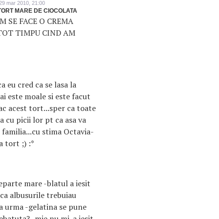
29 mar 2010, 21:00
TORT MARE DE CIOCOLATA
UM SE FACE O CREMA
TOT TIMPU CIND AM
a eu cred ca se lasa la
i este moale si este facut
ac acest tort...sper ca toate
cu picii lor pt ca asa va
 familia...cu stima Octavia-
 tort ;) :*
eparte mare -blatul a iesit
ca albusurile trebuiau
a urma -gelatina se pune
ebatuta? -mie nu mi-a iesit