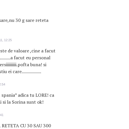
sare,nu 30 g sare reteta
1, 12:25
este de valoare ,cine a facut
.........a facut eu personal
siiiiiiiii.pofta buna! si
iu ei care.................
2:54
in spania* adica tu LORE! ca
 dai si la Sorina sunt ok!
:41
 RETETA CU 30 SAU 300