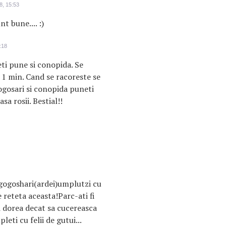
8, 15:53
t bune.... :)
:18
ti pune si conopida. Se
 1 min. Cand se racoreste se
ogosari si conopida puneti
a rosii. Bestial!!
 gogoshari(ardei)umplutzi cu
 reteta aceasta!Parc-ati fi
i dorea decat sa cucereasca
eti cu felii de gutui...