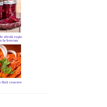
de sfeclă roșie
n la borcan
 fără coacere