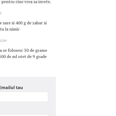
e pentru cine vrea sa invete.
0
 sare si 400 g de zahar si
uta la nimic
12:04
a se folosesc 30 de grame
300 de ml otet de 9 grade
Emailul tau