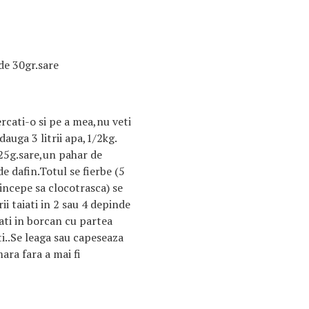
de 30gr.sare
ercati-o si pe a mea,nu veti
dauga 3 litrii apa,1/2kg.
25g.sare,un pahar de
de dafin.Totul se fierbe (5
ncepe sa clocotrasca) se
ii taiati in 2 sau 4 depinde
ati in borcan cu partea
ti..Se leaga sau capeseaza
ara fara a mai fi