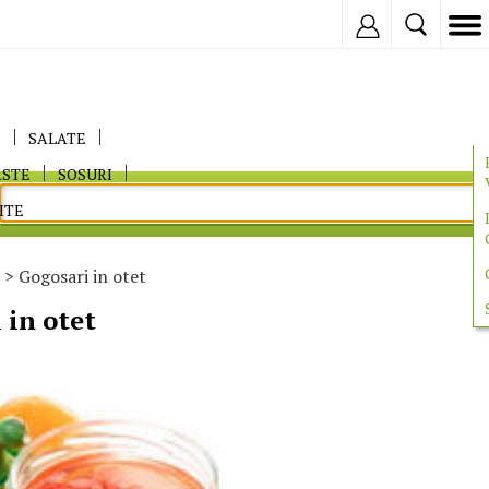
Inregistreaza
E
SALATE
ASTE
SOSURI
ITE
> Gogosari in otet
 in otet