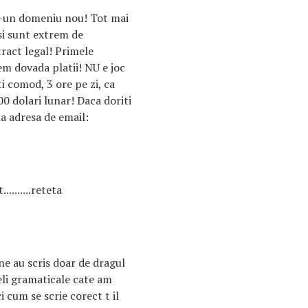
r-un domeniu nou! Tot mai
si sunt extrem de
ract legal! Primele
em dovada platii! NU e joc
i comod, 3 ore pe zi, ca
00 dolari lunar! Daca doriti
 la adresa de email:
.........reteta
e au scris doar de dragul
seli gramaticale cate am
i cum se scrie corect t il