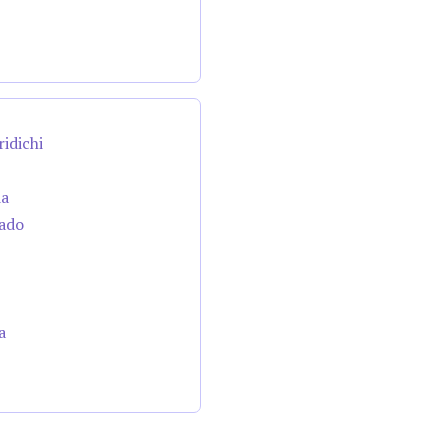
ridichi
da
cado
a