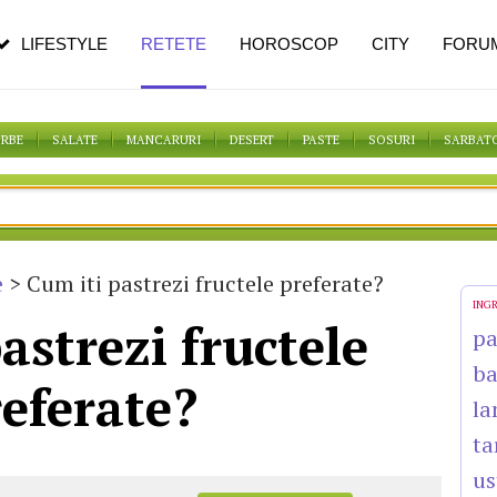
pe măsură ce înaintezi în vârstă
LIFESTYLE
RETETE
HOROSCOP
CITY
FORU
ORBE
SALATE
MANCARURI
DESERT
PASTE
SOSURI
SARBAT
e
> Cum iti pastrezi fructele preferate?
ING
astrezi fructele
p
b
eferate?
la
ta
us