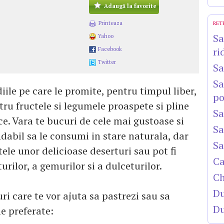
Adaugă la favorite
Printeaza
RET
Sa
Yahoo
ri
Facebook
Twitter
Sa
Sa
le pe care le promite, pentru timpul liber,
po
tru fructele si legumele proaspete si pline
Sa
ce. Vara te bucuri de cele mai gustoase si
Sa
abil sa le consumi in stare naturala, dar
Sa
ele unor delicioase deserturi sau pot fi
Ca
rilor, a gemurilor si a dulceturilor.
Ch
Du
ri care te vor ajuta sa pastrezi sau sa
Du
e preferate: