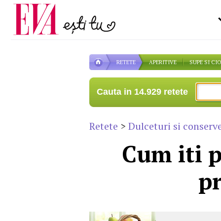
Carieră
la medic
Actualitate
RETETE
APERITIVE
SUPE SI CI
Cauta in 14.929 retete
Retete
>
Dulceturi si conserv
Cum iti p
pr