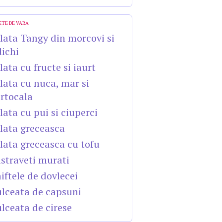
ETE DE VARA
lata Tangy din morcovi si
dichi
lata cu fructe si iaurt
lata cu nuca, mar si
rtocala
lata cu pui si ciuperci
lata greceasca
lata greceasca cu tofu
straveti murati
iftele de dovlecei
lceata de capsuni
lceata de cirese