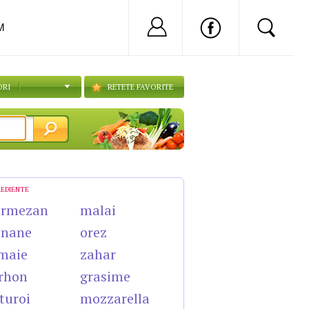
Nu ai cont?
Inregistreaza-
M
ORI
RETETE FAVORITE
REDIENTE
armezan
malai
anane
orez
maie
zahar
rhon
grasime
turoi
mozzarella