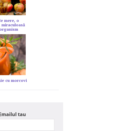
de mere, o
 miraculoasă
 organism
ie cu morcovi
Emailul tau