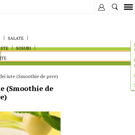
Inregistreaza
E
SALATE
ASTE
SOSURI
ITE
dei iute (Smoothie de pere)
te (Smoothie de
e)