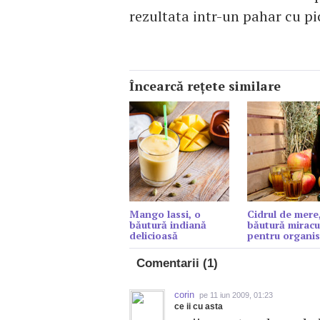
rezultata intr-un pahar cu pic
Încearcă reţete similare
Mango lassi, o
Cidrul de mere
băutură indiană
băutură miracu
delicioasă
pentru organi
Comentarii (1)
corin
pe 11 iun 2009, 01:23
ce ii cu asta