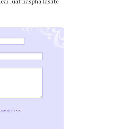
leai luat naspha lasate
Regenerare cod