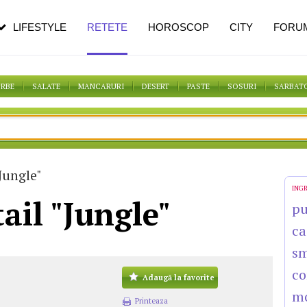
n vârstă
de dureroasă este investigația
LIFESTYLE
RETETE
HOROSCOP
CITY
FORU
ORBE
SALATE
MANCARURI
DESERT
PASTE
SOSURI
SARBAT
Jungle"
ING
ail "Jungle"
pu
ca
s
co
Adaugă la favorite
m
Printeaza