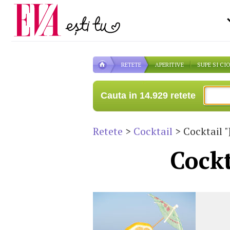
Carieră
pe măsură ce înaintezi î
Actualitate
RETETE
APERITIVE
SUPE SI CI
Cauta in 14.929 retete
Retete
>
Cocktail
> Cocktail "
Cockt