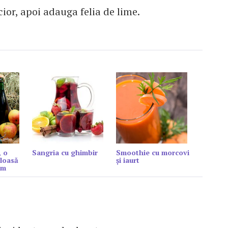
ior, apoi adauga felia de lime.
, o
Sangria cu ghimbir
Smoothie cu morcovi
loasă
şi iaurt
sm